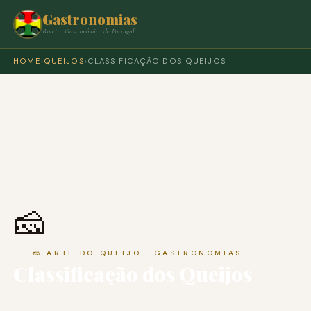
Gastronomias
Roteiro Gastronómico de Portugal
HOME
›
QUEIJOS
›
CLASSIFICAÇÃO DOS QUEIJOS
🧀
🧀 ARTE DO QUEIJO · GASTRONOMIAS
Classificação dos Queijos