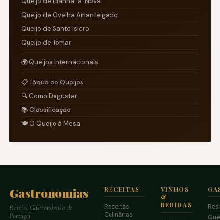
Queijo de Idanha-a-Nova
Queijo de Ovelha Amanteigado
Queijo de Santo Isidro
Queijo de Tomar
🌍 Queijos Internacionais
📋 Tábua de Queijos
🔍 Como Degustar
📚 Classificação
🍽️ O Queijo à Mesa
Gastronomias
RECEITAS
VINHOS
GA
&
BEBIDAS
Receitas
Res
Roteiro Gastronómico de
Culinárias
Portugal
Que