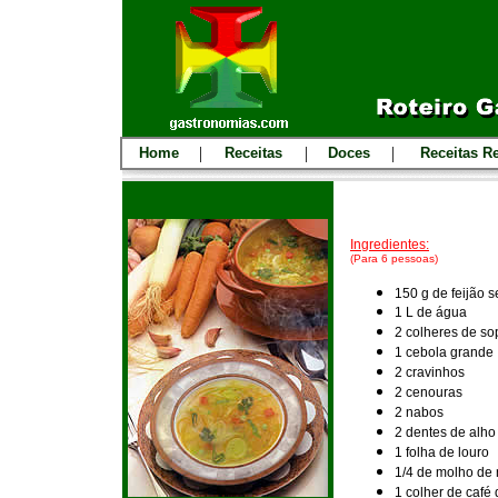
|
|
|
Home
Receitas
Doces
Receitas R
Ingredientes:
(Para 6 pessoas)
150 g de feijão 
1 L de água
2 colheres de so
1 cebola grande
2 cravinhos
2 cenouras
2 nabos
2 dentes de alho
1 folha de louro
1/4 de molho de
1 colher de café 