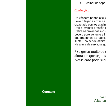
1 colher de sopa 
Confecção:
De véspera ponha o feij
Leve o feijão a cozer na
cravejada com os cravinh
Deixe levantar pressão 
Retire os cravinhos e o 
Leve o puré ao lume e i
quadradinhos, as nabiça
Junte 1 colher de azeite 
Na altura de servir, se g
*Se gostar muito de 
altura em que se junt
Nesse caso pode supr
Contacto
Volt
Voltar p