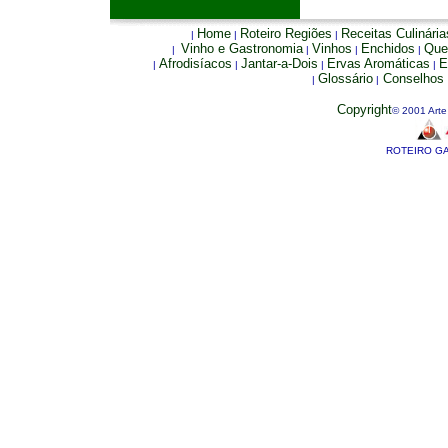
Home
Roteiro Regiões
Receitas Culinária
|
|
|
Vinho e Gastronomia
Vinhos
Enchidos
Que
|
|
|
|
Afrodisíacos
Jantar-a-Dois
Ervas Aromáticas
E
|
|
|
|
Glossário
Conselhos 
|
|
Copyright
© 2001 Arte 
ROTEIRO G