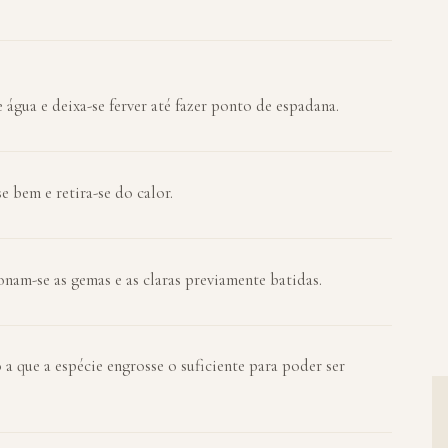
 água e deixa-se ferver até fazer ponto de espadana.
e bem e retira-se do calor.
onam-se as gemas e as claras previamente batidas.
 que a espécie engrosse o suficiente para poder ser