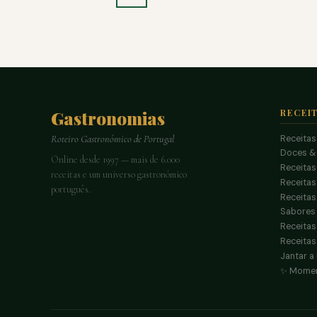
Gastronomias
RECEI
Receitas
Roteiro Gastronómico de Portugal
Doces &
Online desde 1997 — mais de 6.000
Receitas
receitas e um universo gastronómico
Receita
português.
Receitas
Sabores 
Receitas
Receitas
Jantar a
✨ Momen