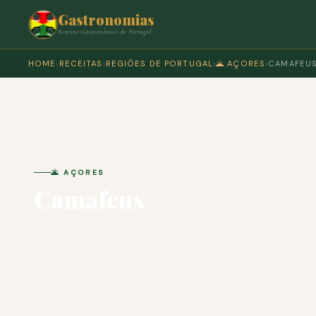
Gastronomias
Roteiro Gastronómico de Portugal
HOME
›
RECEITAS
›
REGIÕES DE PORTUGAL
›
🌋 AÇORES
›
CAMAFEU
🌋 AÇORES
Camafeus
🍽 COZINHA PORTUGUESA · PARA 4 PESSOAS