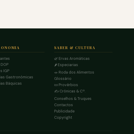
RONOMIA
SABER & CULTURA
rantes
🌿 Ervas Aromáticas
s DOP
🌶️ Especiarias
s IGP
🥗 Roda dos Alimentos
ias Gastronómicas
Glossário
ias Báquicas
📜 Provérbios
✍️ Crónicas & Cª.
Conselhos & Truques
Contactos
Publicidade
Copyright