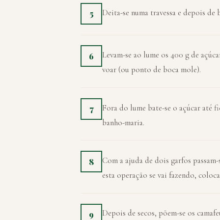
Deita-se numa travessa e depois de
5
Levam-se ao lume os 400 g de açúcar
6
voar (ou ponto de boca mole).
Fora do lume bate-se o açúcar até f
7
banho-maria.
Com a ajuda de dois garfos passam-s
8
esta operação se vai fazendo, coloc
Depois de secos, põem-se os camafeu
9