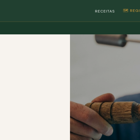
🗺️ RE
RECEITAS
S