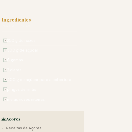
Ingredientes
PARA 4 PESSOAS
250 g de nozes
✓
300 g de açúcar
✓
6 gemas
✓
2 claras
✓
400 g de açúcar para a cobertura
✓
pingos de limão
✓
meias nozes inteiras
✓
🌋 Açores
← Receitas de Açores