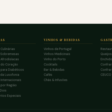
TAS
VINHOS & BEBIDAS
GAST
 Culinárias
Vinhos de Portugal
Restau
 Sobremesas
Vinhos Medicinais
Queijo
 Afrodisíacas
Vinho do Porto
Enchido
s do Coração
Cocktails
Confrar
 para Diabéticos
Bar & Bebidas
Confrar
da Lusofonia
Cafés
CEUCO
 Internacionais
Chás & Infusões
 por Região
 Dois
tos Especiais