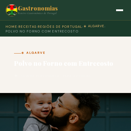
Gastronomias
Roteiro Gastronómico de Portugal
☀️ ALGARVE
HOME
›
RECEITAS
›
REGIÕES DE PORTUGAL
›
›
POLVO NO FORNO COM ENTRECOSTO
☀️ ALGARVE
Polvo no Forno com Entrecosto
🍽 COZINHA PORTUGUESA · PARA 4 PESSOAS