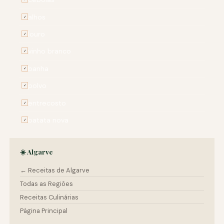
alhos
✓
louro
✓
vinho branco
✓
banha
✓
polvo
✓
entrecosto
✓
batata nova
✓
☀️ Algarve
← Receitas de Algarve
Todas as Regiões
Receitas Culinárias
Página Principal