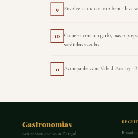
Envolve-se tudo muito bem e leva-s
9
Come-se com um garfo, mas o prepa
10
sardinhas assadas.
Acompanhe com: Vale d' Ana '99 - R
11
Gastronomias
RECEI
Receitas
Roteiro Gastronómico de Portugal