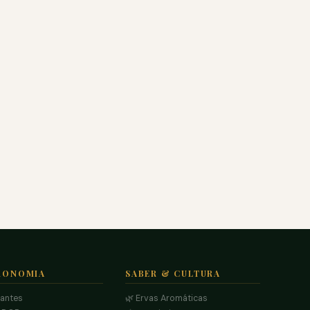
RONOMIA
SABER & CULTURA
rantes
🌿 Ervas Aromáticas