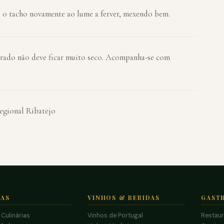
e o tacho novamente ao lume a ferver, mexendo bem.
rado não deve ficar muito seco. Acompanha-se com
egional Ribatejo
TAS
VINHOS & BEBIDAS
GAST
 Culinárias
Vinhos de Portugal
Restau