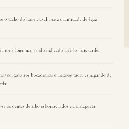
se o tacho do lume e avalia-se a quantidade de água
tura mais água, não sendo indicado fazê-lo mais tarde.
ilho) cortado aos bocadinhos e mexe-se tudo, esmagando de
rda.
-se os dentes de alho esborrachados e a malagueta