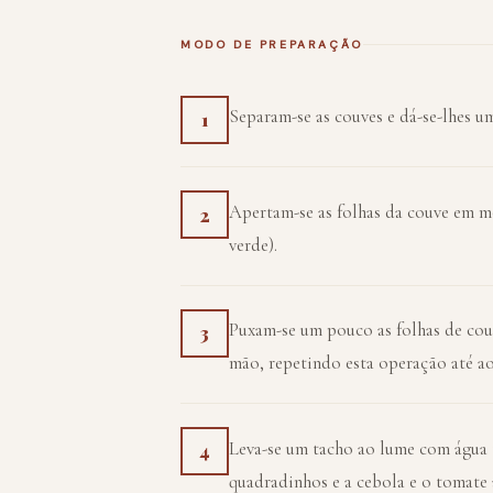
MODO DE PREPARAÇÃO
Separam-se as couves e dá-se-lhes u
1
Apertam-se as folhas da couve em 
2
verde).
Puxam-se um pouco as folhas de couv
3
mão, repetindo esta operação até ao
Leva-se um tacho ao lume com água t
4
quadradinhos e a cebola e o tomate 