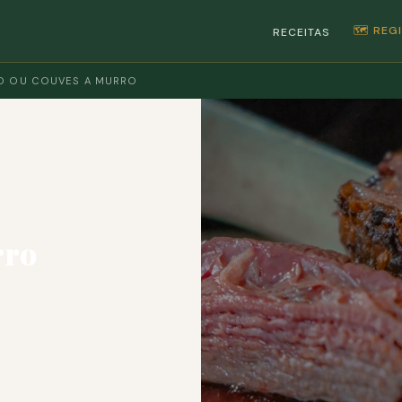
🗺️ RE
RECEITAS
O OU COUVES A MURRO
rro