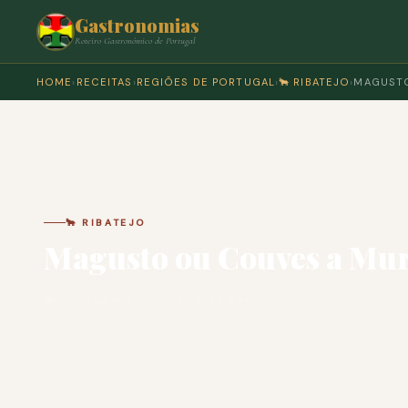
Gastronomias
Roteiro Gastronómico de Portugal
HOME
›
RECEITAS
›
REGIÕES DE PORTUGAL
›
🐂 RIBATEJO
›
MAGUST
🐂 RIBATEJO
Magusto ou Couves a Mu
🍽 COZINHA PORTUGUESA · PARA 6 PESSOAS