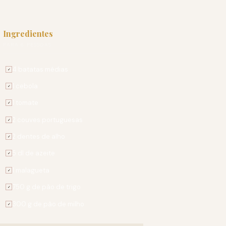
Ingredientes
PARA 6 PESSOAS
4 batatas médias
✓
1 cebola
✓
1 tomate
✓
2 couves portuguesas
✓
2 dentes de alho
✓
5 dl de azeite
✓
1 malagueta
✓
750 g de pão de trigo
✓
300 g de pão de milho
✓