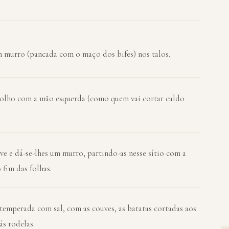
m murro (pancada com o maço dos bifes) nos talos.
molho com a mão esquerda (como quem vai cortar caldo
e e dá-se-lhes um murro, partindo-as nesse sítio com a
 fim das folhas.
emperada com sal, com as couves, as batatas cortadas aos
ás rodelas.