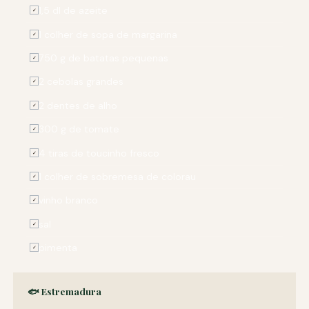
1,5 dl de azeite
✓
1 colher de sopa de margarina
✓
750 g de batatas pequenas
✓
2 cebolas grandes
✓
2 dentes de alho
✓
300 g de tomate
✓
4 tiras de toucinho fresco
✓
1 colher de sobremesa de colorau
✓
vinho branco
✓
sal
✓
pimenta
✓
🐟 Estremadura