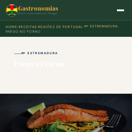
Gastronomias
Roteiro Gastronómico de Portugal
🐟 ESTREMADURA
HOME
›
RECEITAS
›
REGIÕES DE PORTUGAL
›
›
PARGO NO FORNO
🐟 ESTREMADURA
Pargo no Forno
🍽 COZINHA PORTUGUESA · PARA 4 PESSOAS