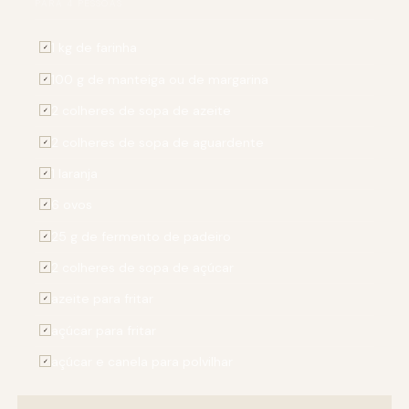
PARA 4 PESSOAS
1 kg de farinha
✓
100 g de manteiga ou de margarina
✓
2 colheres de sopa de azeite
✓
2 colheres de sopa de aguardente
✓
1 laranja
✓
6 ovos
✓
25 g de fermento de padeiro
✓
2 colheres de sopa de açúcar
✓
azeite para fritar
✓
açúcar para fritar
✓
açúcar e canela para polvilhar
✓