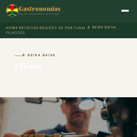
Gastronomias
Roteiro Gastronómico de Portugal
🫒 BEIRA BAIXA
HOME
›
RECEITAS
›
REGIÕES DE PORTUGAL
›
›
FILHOZES
🫒 BEIRA BAIXA
Filhozes
🍽 COZINHA PORTUGUESA · PARA 4 PESSOAS