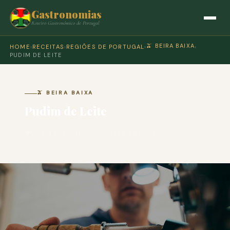
Gastronomias
Roteiro Gastronómico de Portugal
🫒 BEIRA BAIXA
HOME
›
RECEITAS
›
REGIÕES DE PORTUGAL
›
›
PUDIM DE LEITE
🫒 BEIRA BAIXA
Pudim de Leite
🍽 COZINHA PORTUGUESA · PARA 4 PESSOAS