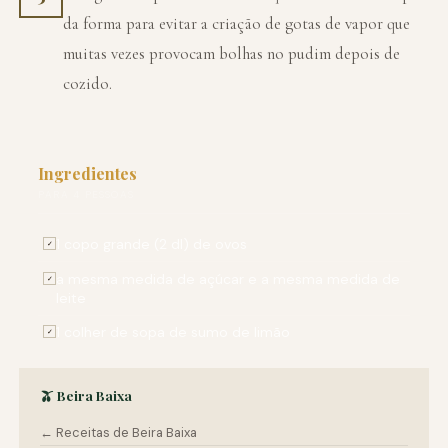
da forma para evitar a criação de gotas de vapor que
muitas vezes provocam bolhas no pudim depois de
cozido.
Ingredientes
PARA 4 PESSOAS
1 copo grande (2 dl) de ovos
✓
a mesma medida de açúcar e a mesma medida de
✓
leite
1 colher de sopa de sumo de limão
✓
🫒 Beira Baixa
← Receitas de Beira Baixa