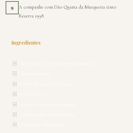
A companhe com Dão Quinta da Murqueira tinto
9
Reserva 1998
Ingredientes
PARA 4 PESSOAS
1 cabrito de 3 a 3,5 kg (sem a fressura)
✓
5 dentes de alho
✓
1 colher de sopa de colorau
✓
1 folha de louro
✓
5 colheres de sopa de azeite
✓
3 colheres de sopa de banha
✓
0,5 litros de vinho branco
✓