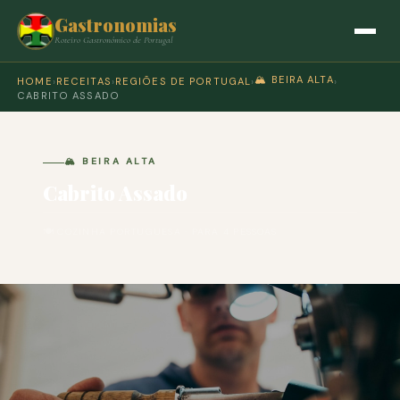
Gastronomias
Roteiro Gastronómico de Portugal
🏔️ BEIRA ALTA
HOME
›
RECEITAS
›
REGIÕES DE PORTUGAL
›
›
CABRITO ASSADO
🏔️ BEIRA ALTA
Cabrito Assado
🍽 COZINHA PORTUGUESA · PARA 4 PESSOAS