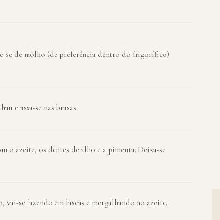
e-se de molho (de preferência dentro do frigorífico)
au e assa-se nas brasas.
 o azeite, os dentes de alho e a pimenta. Deixa-se
, vai-se fazendo em lascas e mergulhando no azeite.