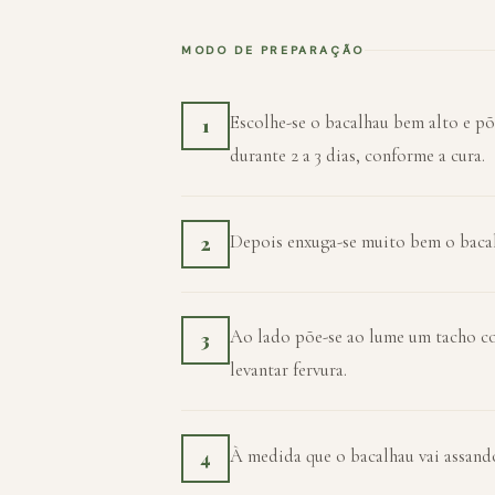
MODO DE PREPARAÇÃO
Escolhe-se o bacalhau bem alto e põ
1
durante 2 a 3 dias, conforme a cura.
Depois enxuga-se muito bem o bacalh
2
Ao lado põe-se ao lume um tacho com
3
levantar fervura.
À medida que o bacalhau vai assando
4