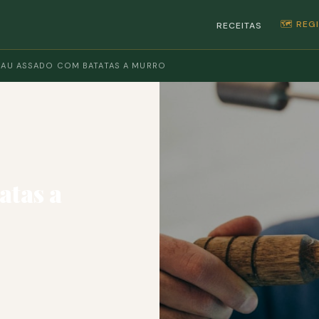
🗺️ RE
RECEITAS
AU ASSADO COM BATATAS A MURRO
atas a