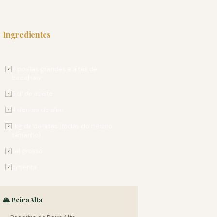
Ingredientes
PARA 6 PESSOAS
4 postas grandes e altas de
✓
bacalhau
5 dl de azeite
✓
4 dentes de alho
✓
1 kg de batatas (todas do mesmo
✓
tamanho)
sal grosso
✓
pimenta
✓
🏔️ Beira Alta