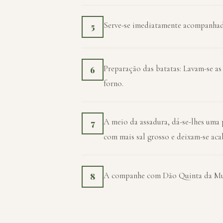
Serve-se imediatamente acompanhado
5
Preparação das batatas: Lavam-se as 
6
forno.
A meio da assadura, dá-se-lhes uma
7
com mais sal grosso e deixam-se acab
A companhe com Dão Quinta da Mur
8