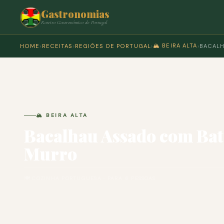
Gastronomias
Roteiro Gastronómico de Portugal
🏔️ BEIRA ALTA
HOME
›
RECEITAS
›
REGIÕES DE PORTUGAL
›
›
BACALH
🏔️ BEIRA ALTA
Bacalhau Assado com Bat
Murro
🍽 COZINHA PORTUGUESA · PARA 6 PESSOAS