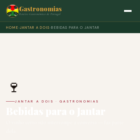
Gastronomias
Roteiro Gastronómico de Portugal
HOME
›
JANTAR A DOIS
›
BEBIDAS PARA O JANTAR
🍷
JANTAR A DOIS · GASTRONOMIAS
Bebidas para o Jantar
O vinho certo não interrompe a conversa — faz parte
dela.