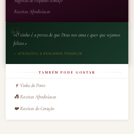
Sugestão de Pequeno-Almoço
Receitas Afrodisíacas
«O vinho é a prova de que Deus nos ama e quer que sejamos
felizes.»
— ATRIBUÍDO A BENJAMIN FRANKLIN
TAMBÉM PODE GOSTAR
🍷 Vinho do Porto
💑 Receitas Afrodisíacas
❤️ Receitas do Coração