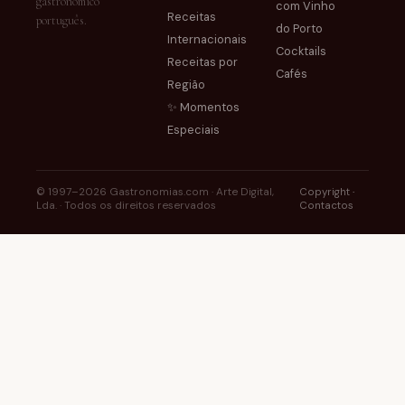
gastronómico
com Vinho
Receitas
português.
do Porto
Internacionais
Cocktails
Receitas por
Cafés
Região
✨ Momentos
Especiais
© 1997–2026 Gastronomias.com · Arte Digital,
Copyright
·
Lda. · Todos os direitos reservados
Contactos