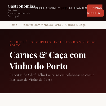
Gastronomias
RECEITAS
VINHOS
RESTAURANTES
ENVIAR
Roteiro
RECEITA
Gastronómico de
Portugal
Home
›
Receitas com Vinho do Porto
›
Carnes & Caça
🍷 CHEF HÉLIO LOUREIRO · INSTITUTO DO VINHO DO
PORTO
Carnes & Caça com
Vinho do Porto
Receitas do Chef Hélio Loureiro em colaboração com o
Instituto do Vinho do Porto