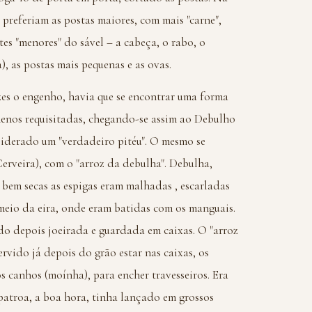
preferiam as postas maiores, com mais "carne",
es "menores" do sável – a cabeça, o rabo, o
, as postas mais pequenas e as ovas.
es o engenho, havia que se encontrar uma forma
menos requisitadas, chegando-se assim ao Debulho
siderado um "verdadeiro pitéu". O mesmo se
rveira), com o "arroz da debulha". Debulha,
bem secas as espigas eram malhadas , escarladas
eio da eira, onde eram batidas com os manguais.
do depois joeirada e guardada em caixas. O "arroz
rvido já depois do grão estar nas caixas, os
s canhos (moínha), para encher travesseiros. Era
atroa, a boa hora, tinha lançado em grossos