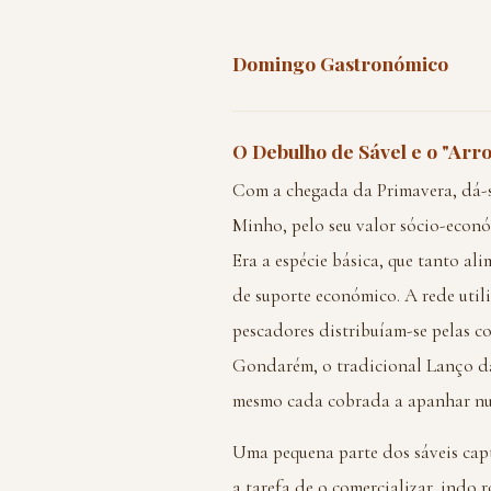
Domingo Gastronómico
O Debulho de Sável e o "Arr
Com a chegada da Primavera, dá-s
Minho, pelo seu valor sócio-económ
Era a espécie básica, que tanto a
de suporte económico. A rede utili
pescadores distribuíam-se pelas co
Gondarém, o tradicional Lanço d
mesmo cada cobrada a apanhar num
Uma pequena parte dos sáveis cap
a tarefa de o comercializar, indo 