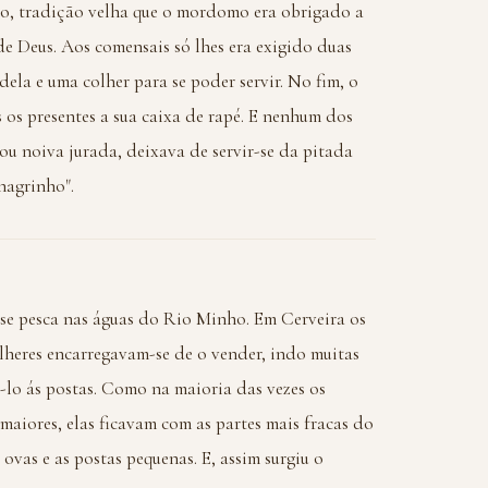
elo, tradição velha que o mordomo era obrigado a
e Deus. Aos comensais só lhes era exigido duas
dela e uma colher para se poder servir. No fim, o
os os presentes a sua caixa de rapé. E nenhum dos
u noiva jurada, deixava de servir-se da pitada
nagrinho".
se pesca nas águas do Rio Minho. Em Cerveira os
lheres encarregavam-se de o vender, indo muitas
-lo ás postas. Como na maioria das vezes os
maiores, elas ficavam com as partes mais fracas do
 ovas e as postas pequenas. E, assim surgiu o