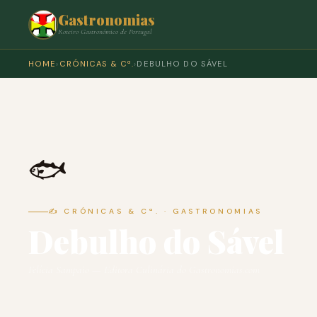
Gastronomias
Roteiro Gastronómico de Portugal
HOME
›
CRÓNICAS & Cª.
›
DEBULHO DO SÁVEL
🐟
✍️ CRÓNICAS & Cª. · GASTRONOMIAS
Debulho do Sável
Felícia Sampaio — Editora Culinária do Gastronomias.com