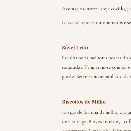
Assim que o arroz esteja cozido, j
Deixa-se repousar uns minutos e ser
Sável Frito
Escolha-se as melhores postas do s
sangradas. Temperam-se com sal e 
gordo. Serve-se acompanhado de ar
Biscoitos de Milho
100 grs de farinha de milho, 250 gr
de manteiga; 8 ovos inteiros; 1 co
de fermento; Limão q.b.). Misturam