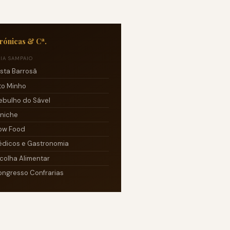
rónicas & Cª.
CIA SAMPAIO
osta Barrosã
lto Minho
ebulho do Sável
eniche
low Food
édicos e Gastronomia
scolha Alimentar
Congresso Confrarias