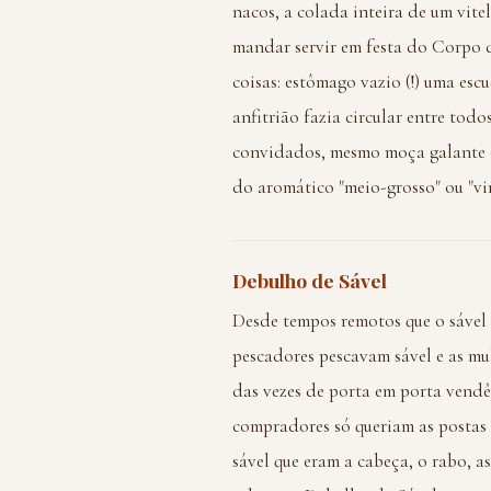
nacos, a colada inteira de um vit
mandar servir em festa do Corpo d
coisas: estômago vazio (!) uma escu
anfitrião fazia circular entre tod
convidados, mesmo moça galante o
do aromático "meio-grosso" ou "vi
Debulho de Sável
Desde tempos remotos que o sável 
pescadores pescavam sável e as mu
das vezes de porta em porta vendê
compradores só queriam as postas 
sável que eram a cabeça, o rabo, as