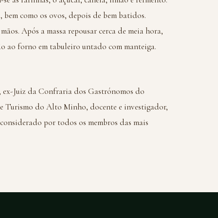
ta, bem como os ovos, depois de bem batidos.
mãos. Após a massa repousar cerca de meia hora,
ão ao forno em tabuleiro untado com manteiga.
o, ex-Juiz da Confraria dos Gastrónomos do
e Turismo do Alto Minho, docente e investigador,
 considerado por todos os membros das mais