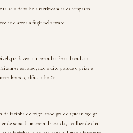
unta-se o debulho e rectificam-se os temperos.
ve-se o arroz a fugir pelo prato.
ável que devem ser cortadas finas, lavadas e
fritam-se em óleo, não muito porque o peixe é
roz branco, alface e limão.
s de farinha de trigo; 1000 grs de açúcar; 250 gr
lher de sopa, bem cheia de canela; 1 colher de chá
-se as farinhas, o açúcar, canela, limão e fermento.