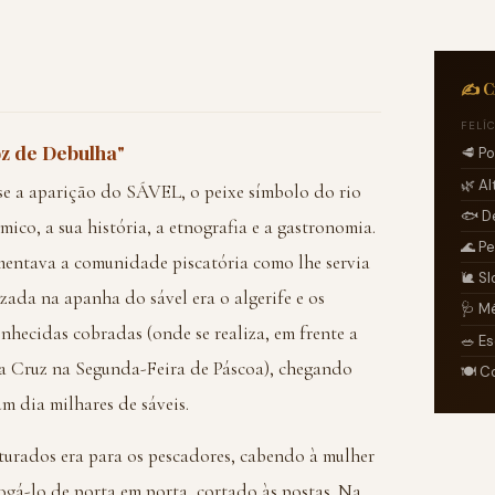
✍️ C
FELÍ
oz de Debulha"
🥩 P
🌿 A
e a aparição do SÁVEL, o peixe símbolo do rio
🐟 D
ico, a sua história, a etnografia e a gastronomia.
🌊 P
limentava a comunidade piscatória como lhe servia
🐌 S
zada na apanha do sável era o algerife e os
🩺 M
nhecidas cobradas (onde se realiza, em frente a
🥗 E
a Cruz na Segunda-Feira de Páscoa), chegando
🍽️ 
 dia milhares de sáveis.
turados era para os pescadores, cabendo à mulher
rogá-lo de porta em porta, cortado às postas. Na