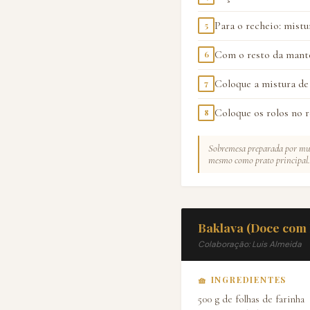
Para o recheio: mistu
5
Com o resto da mante
6
Coloque a mistura de 
7
Coloque os rolos no r
8
Sobremesa preparada por muit
mesmo como prato principal.
Baklava (Doce com 
Colaboração: Luis Almeida
🧺 INGREDIENTES
500 g de folhas de farinha