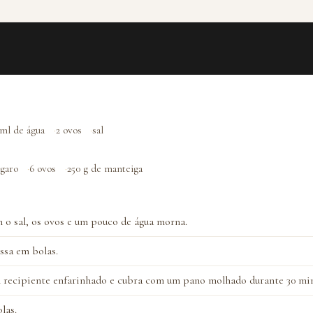
 ml de água
2 ovos
sal
lgaro
6 ovos
250 g de manteiga
 o sal, os ovos e um pouco de água morna.
ssa em bolas.
 recipiente enfarinhado e cubra com um pano molhado durante 30 min
las.