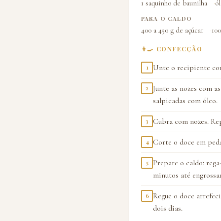
1 saquinho de baunilha
ól
PARA O CALDO
400 a 450 g de açúcar
100
👨‍🍳 CONFECÇÃO
Unte o recipiente com
1
Junte as nozes com as
2
salpicadas com óleo.
Cubra com nozes. Repi
3
Corte o doce em pedaç
4
Prepare o caldo: rega
5
minutos até engrossar
Regue o doce arrefeci
6
dois dias.