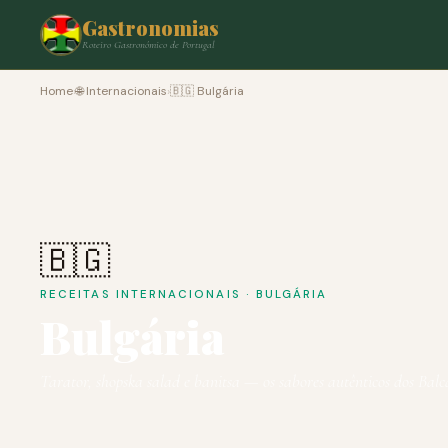
Gastronomias
Roteiro Gastronómico de Portugal
Home
›
🌐 Internacionais
›
🇧🇬 Bulgária
🇧🇬
RECEITAS INTERNACIONAIS · BULGÁRIA
Bulgária
Tarator, shopska salad e banitsa — os sabores autênticos dos Balc