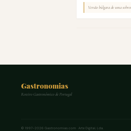
Versão búlgara de uma sobrem
Gastronomias
Roteiro Gastronómico de Portugal
© 1997–2026 Gastronomias.com · Arte Digital, Lda.