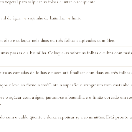
eo vegetal para salpicar as folhas e untar o recipiente
 ml de água
1 saquinho de baunilha
1 limão
 óleo e coloque nele duas ou três folhas salpicadas com óleo.
 uvas passas e a baunilha. Coloque-as sobre as folhas e cubra com mais
ta as camadas de folhas e nozes até finalizar com duas ou três folhas
os e leve ao forno a 200ºC até a superfície atingir um tom castanho 
-se o açúcar com a água, juntam-se a baunilha e o limão cortado em rod
.
do com o caldo quente e deixe repousar 15 a 20 minutos. Está pronto a