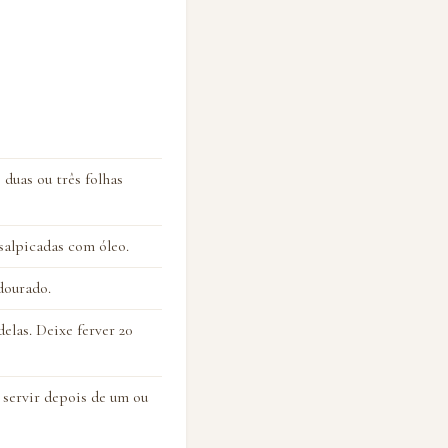
 duas ou três folhas
 salpicadas com óleo.
dourado.
elas. Deixe ferver 20
 servir depois de um ou