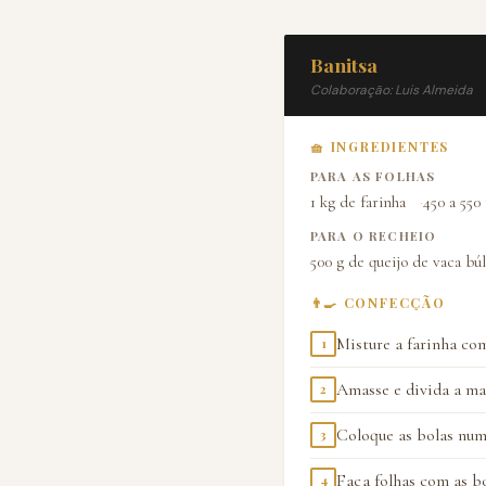
Banitsa
Colaboração: Luis Almeida
🧺 INGREDIENTES
PARA AS FOLHAS
1 kg de farinha
450 a 550
PARA O RECHEIO
500 g de queijo de vaca bú
👨‍🍳 CONFECÇÃO
Misture a farinha com
1
Amasse e divida a ma
2
Coloque as bolas num
3
Faça folhas com as bo
4