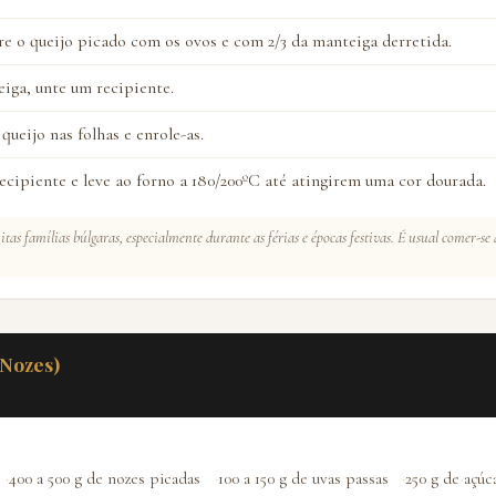
re o queijo picado com os ovos e com 2/3 da manteiga derretida.
iga, unte um recipiente.
queijo nas folhas e enrole-as.
ecipiente e leve ao forno a 180/200ºC até atingirem uma cor dourada.
as famílias búlgaras, especialmente durante as férias e épocas festivas. É usual comer-s
Nozes)
400 a 500 g de nozes picadas
100 a 150 g de uvas passas
250 g de açúc