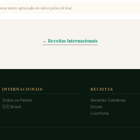
esa muito apreciada em vários países de leste.
← Receitas Internacionais
INTERNACIONAIS
RECEITAS
Todos os Países
Receitas Culinárias
🇧🇷 Brasil
Doces
Lusofonia