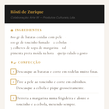
Rösti de Zurique
Colaboração: Arte W — Produtos Culturais, Lda.
🧺 INGREDIENTES
800 gr de batatas cozidas com pele
100 gr de toucinho fumado
2 cebolas
3 colheres de sopa de margarina
sal
pimenta preta moída na hora
queijo ralado a gosto
👨‍🍳 CONFECÇÃO
Descasque as batatas e corte em rodelas muito finas.
1
Tire a pele ao toucinho e corte em cubinhos.
2
Descasque a cebola e pique grosseiramente.
Derreta a margarina numa frigideira e aloure o
3
toucinho e a cebola, mexendo sempre.