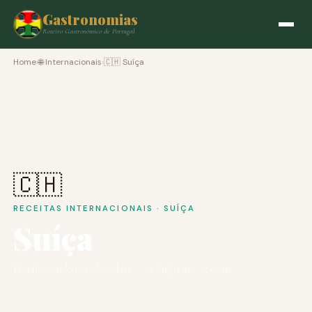
Gastronomias
Roteiro Gastronómico de Portugal
Home
›
🌐 Internacionais
›
🇨🇭 Suíça
🇨🇭
RECEITAS INTERNACIONAIS · SUÍÇA
Suíça
Fondue, raclette e chocolate — a Suíça que se come