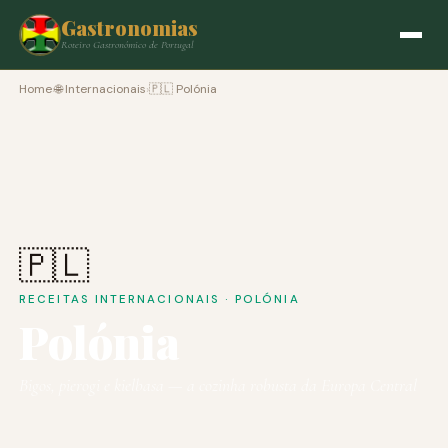
Gastronomias
Roteiro Gastronómico de Portugal
Home
›
🌐 Internacionais
›
🇵🇱 Polónia
🇵🇱
RECEITAS INTERNACIONAIS · POLÓNIA
Polónia
Bigos, pierogi e kielbasa — a cozinha robusta da Europa Central