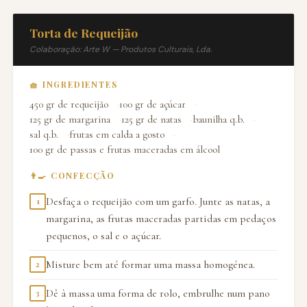
Torta de Requeijão
Colaboração: Arte W — Produtos Culturais, Lda.
🧺 INGREDIENTES
450 gr de requeijão
100 gr de açúcar
125 gr de margarina
125 gr de natas
baunilha q.b.
sal q.b.
frutas em calda a gosto
100 gr de passas e frutas maceradas em álcool
👨‍🍳 CONFECÇÃO
Desfaça o requeijão com um garfo. Junte as natas, a
1
margarina, as frutas maceradas partidas em pedaços
pequenos, o sal e o açúcar.
Misture bem até formar uma massa homogénea.
2
Dê à massa uma forma de rolo, embrulhe num pano
3