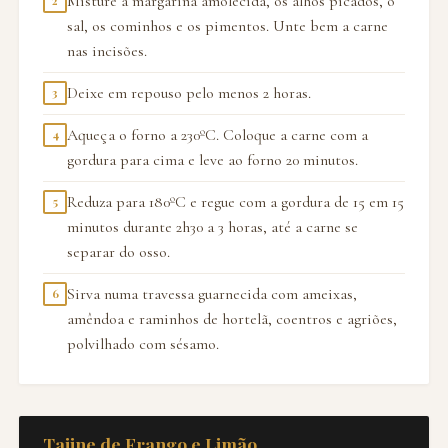
Misture a margarina amolecida, os alhos picados, o
2
sal, os cominhos e os pimentos. Unte bem a carne
nas incisões.
Deixe em repouso pelo menos 2 horas.
3
Aqueça o forno a 230ºC. Coloque a carne com a
4
gordura para cima e leve ao forno 20 minutos.
Reduza para 180ºC e regue com a gordura de 15 em 15
5
minutos durante 2h30 a 3 horas, até a carne se
separar do osso.
Sirva numa travessa guarnecida com ameixas,
6
amêndoa e raminhos de hortelã, coentros e agriões,
polvilhado com sésamo.
Tajine de Frango e Limão