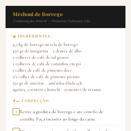
Méchoui de Borrego
Colaboração: Arte W — Produtos Culturais, Lda.
🧺 INGREDIENTES
4,5 kg de borrego ou sela de borrego
450 gr de margarina
3 dentes de alho
2 colheres de café de sal grosso
2 colheres de café de cominhos em pó
1 colher de café de pimento doce
1/2 colher de café de pimento picante
250 gr de ameixas
amêndoa filada q.b.
agriões, coentros e hortelã
sementes de sésamo
👨‍🍳 CONFECÇÃO
Retire a gordura do borrego e ate com fio de
1
cozinha. Faça incisões ao longo da carne.