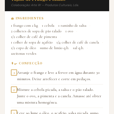
Colaboração: Arte W — Produtos Culturais, Lda.
🧺 INGREDIENTES
1 frango com 2 kg
1 cebola
1 raminho de salsa
2 colheres de sopa de pão ralado
1 ovo
1/2 colher de café de pimenta
1 colher de sopa de açafrão
1/4 colher de café de canela
1/2 copo de óleo
sumo de limão q.b.
sal q.b.
azeitonas verdes
👨‍🍳 CONFECÇÃO
Arranje o frango e leve a ferver em água durante 30
1
minutos. Deixe arrefecer e corte em pedaços.
Misture a cebola picada, a salsa e o pão ralado.
2
Junte o ovo, a pimenta e a canela. Amasse até obter
uma mistura homogénea.
Leve ao lume o óleo, o açafrão, salsa picada, sumo
3