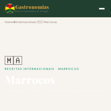
Gastronomias
Roteiro Gastronómico de Portugal
Home
›
🌐 Internacionais
›
🇲🇦 Marrocos
🇲🇦
RECEITAS INTERNACIONAIS · MARROCOS
Marrocos
Tajine, couscous e menta — os aromas das especiarias do Norte de
África