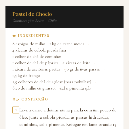
Pastel de Choclo
Colaboração: Anita — Chile
🧺 INGREDIENTES
8 espigas de milho
1 kg de carne moída
4 xícaras de cebola picada fina
1 colher de chá de cominhos
1 colher de chá de páprica
1 xícara de leite
1 xícara de azeitonas pretas
50 gr de uvas passas
1,5 kg de frango
2,5 colheres de chá de açúcar (para polvilhar)
óleo de milho ou girassol
sal e pimenta q.b.
👨‍🍳 CONFECÇÃO
Leve a carne a dourar numa panela com um pouco de
1
óleo. Junte a cebola picada, as passas hidratadas,
cominhos, sal e pimenta. Refogue em lume brando 15