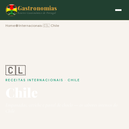
Gastronomias
Roteiro Gastronómico de Portugal
Home
›
🌐 Internacionais
›
🇨🇱 Chile
🇨🇱
RECEITAS INTERNACIONAIS · CHILE
Chile
Empanadas, ceviche e pastel de choclo — os sabores intensos do
Chile