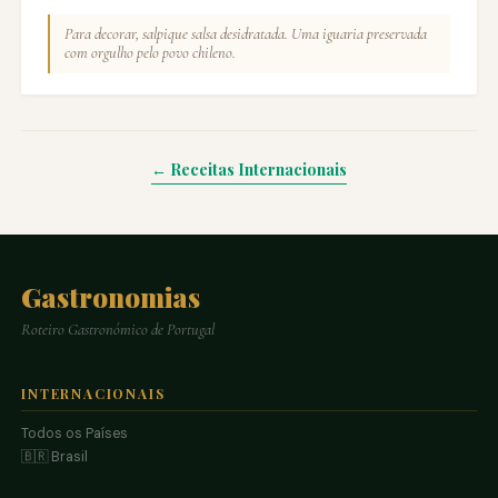
Para decorar, salpique salsa desidratada. Uma iguaria preservada
com orgulho pelo povo chileno.
← Receitas Internacionais
Gastronomias
Roteiro Gastronómico de Portugal
INTERNACIONAIS
Todos os Países
🇧🇷 Brasil