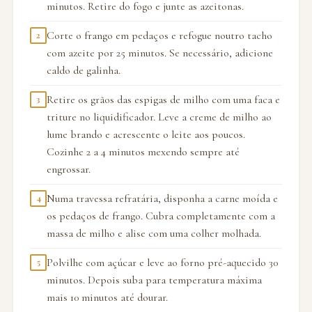
minutos. Retire do fogo e junte as azeitonas.
Corte o frango em pedaços e refogue noutro tacho
2
com azeite por 25 minutos. Se necessário, adicione
caldo de galinha.
Retire os grãos das espigas de milho com uma faca e
3
triture no liquidificador. Leve a creme de milho ao
lume brando e acrescente o leite aos poucos.
Cozinhe 2 a 4 minutos mexendo sempre até
engrossar.
Numa travessa refratária, disponha a carne moída e
4
os pedaços de frango. Cubra completamente com a
massa de milho e alise com uma colher molhada.
Polvilhe com açúcar e leve ao forno pré-aquecido 30
5
minutos. Depois suba para temperatura máxima
mais 10 minutos até dourar.