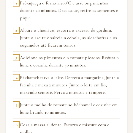
Pré-aqueça o forno a 200ºC e asse os pimentos
1
durante 20 minutos. Descasque, retire as sementes e
pique.
Aloure o chouriço, escorra o excesso de gordura.
2
Junte o azeite e salteie a cebola, as alcachofras e os
cogumelos até ficarem tenros.
Adicione os pimentos e o tomate picados. Reduza o
3
lume e cozinhe durante 30 minutos.
Béchamel: ferva o leite. Derreta a margarina, junte a
4
farinha e mexa 2 minutos. Junte o leite em fio,
mexendo sempre. Ferva 2 minutos e tempere.
Junte o molho de tomate ao béchamel e cozinhe em
5
lume brando 10 minutos.
Coza a massa al dente. Escorra e misture com o
6
molho.