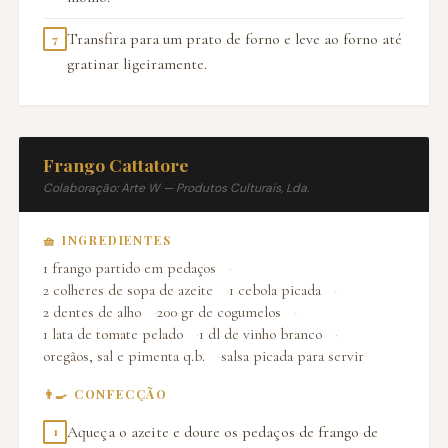
Transfira para um prato de forno e leve ao forno até
7
gratinar ligeiramente.
Frango Cattatore
Colaboração: Arte W — Produtos Culturais, Lda.
🧺 INGREDIENTES
1 frango partido em pedaços
2 colheres de sopa de azeite
1 cebola picada
2 dentes de alho
200 gr de cogumelos
1 lata de tomate pelado
1 dl de vinho branco
oregãos, sal e pimenta q.b.
salsa picada para servir
👨‍🍳 CONFECÇÃO
Aqueça o azeite e doure os pedaços de frango de
1