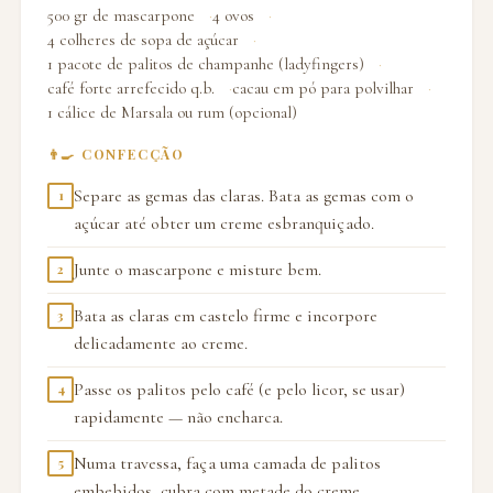
500 gr de mascarpone
4 ovos
4 colheres de sopa de açúcar
1 pacote de palitos de champanhe (ladyfingers)
café forte arrefecido q.b.
cacau em pó para polvilhar
1 cálice de Marsala ou rum (opcional)
👨‍🍳 CONFECÇÃO
Separe as gemas das claras. Bata as gemas com o
1
açúcar até obter um creme esbranquiçado.
Junte o mascarpone e misture bem.
2
Bata as claras em castelo firme e incorpore
3
delicadamente ao creme.
Passe os palitos pelo café (e pelo licor, se usar)
4
rapidamente — não encharca.
Numa travessa, faça uma camada de palitos
5
embebidos, cubra com metade do creme.