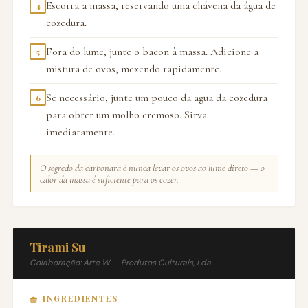
Escorra a massa, reservando uma chávena da água de
4
cozedura.
Fora do lume, junte o bacon à massa. Adicione a
5
mistura de ovos, mexendo rapidamente.
Se necessário, junte um pouco da água da cozedura
6
para obter um molho cremoso. Sirva
imediatamente.
O segredo da carbonara é nunca levar os ovos ao lume direto — o
calor da massa é suficiente para os cozer.
Tirami Su
Colaboração: Arte W — Produtos Culturais, Lda.
🧺 INGREDIENTES