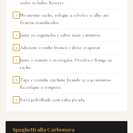
todos os lados. Reserve.
No mesmo tacho, refogue a cebola e o alho até
2
ficarem translúcidos.
Junte os cogumelos e saltei mais 3 minutos.
3
Adicione o vinho branco e deixe evaporar.
4
Junte o tomate e os oregãos. Devolva o frango ao
5
tacho.
Tape e cozinhe em lume brando 35 a 40 minutos.
6
Rectifique o tempero.
Sirva polvilhado com salsa picada.
7
Spaghetti alla Carbonara