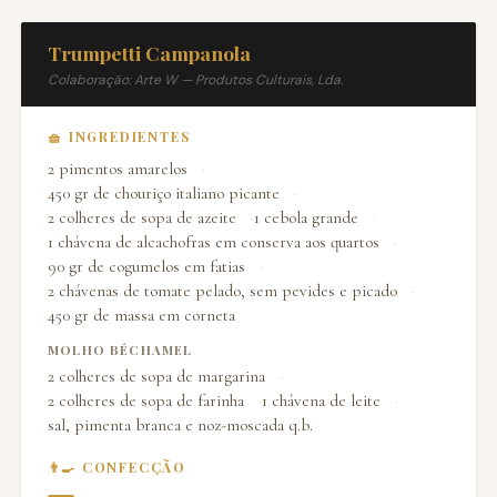
Trumpetti Campanola
Colaboração: Arte W — Produtos Culturais, Lda.
🧺 INGREDIENTES
2 pimentos amarelos
450 gr de chouriço italiano picante
2 colheres de sopa de azeite
1 cebola grande
1 chávena de alcachofras em conserva aos quartos
90 gr de cogumelos em fatias
2 chávenas de tomate pelado, sem pevides e picado
450 gr de massa em corneta
MOLHO BÉCHAMEL
2 colheres de sopa de margarina
2 colheres de sopa de farinha
1 chávena de leite
sal, pimenta branca e noz-moscada q.b.
👨‍🍳 CONFECÇÃO