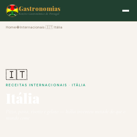
Gastronomias
Roteiro Gastronómico de Portugal
Home
›
🌐 Internacionais
›
🇮🇹 Itália
🇮🇹
RECEITAS INTERNACIONAIS · ITÁLIA
Itália
Pizza, pasta, risotto e gelato — Itália inventou metade do que o
mundo come