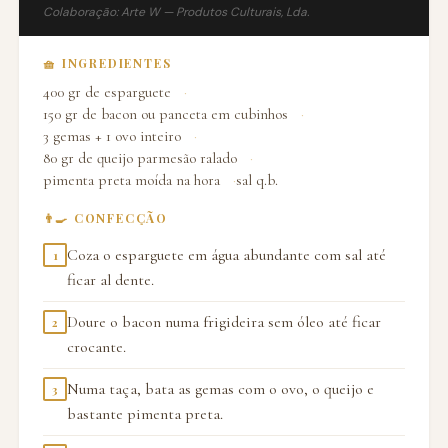
Colaboração: Arte W — Produtos Culturais, Lda.
🧺 INGREDIENTES
400 gr de esparguete
150 gr de bacon ou panceta em cubinhos
3 gemas + 1 ovo inteiro
80 gr de queijo parmesão ralado
pimenta preta moída na hora
sal q.b.
👨‍🍳 CONFECÇÃO
Coza o esparguete em água abundante com sal até
1
ficar al dente.
Doure o bacon numa frigideira sem óleo até ficar
2
crocante.
Numa taça, bata as gemas com o ovo, o queijo e
3
bastante pimenta preta.