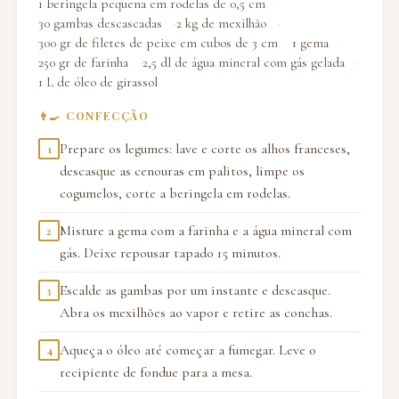
1 beringela pequena em rodelas de 0,5 cm
30 gambas descascadas
2 kg de mexilhão
300 gr de filetes de peixe em cubos de 3 cm
1 gema
250 gr de farinha
2,5 dl de água mineral com gás gelada
1 L de óleo de girassol
👨‍🍳 CONFECÇÃO
Prepare os legumes: lave e corte os alhos franceses,
1
descasque as cenouras em palitos, limpe os
cogumelos, corte a beringela em rodelas.
Misture a gema com a farinha e a água mineral com
2
gás. Deixe repousar tapado 15 minutos.
Escalde as gambas por um instante e descasque.
3
Abra os mexilhões ao vapor e retire as conchas.
Aqueça o óleo até começar a fumegar. Leve o
4
recipiente de fondue para a mesa.