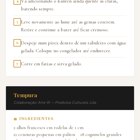
Vá adicionando o kanten ainda quente às claras,
4
batendo sempre.
Leve novamente ao lume até as gemas cozerem.
5
Retire e continue a bater até ficar cremoso.
Despeje num pirex dentro de um tabuleiro com água
6
gelada. Coloque no congelador até endurecer.
Corte em fatias e sirva gelado.
7
Tempura
Colaboração: Arte W — Produtos Culturais, Lda.
🧺 INGREDIENTES
2 alhos franceses em rodelas de 1 cm
12 cenouras pequenas em palitos
18 cogumelos grandes