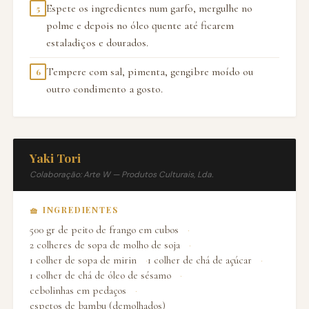
Espete os ingredientes num garfo, mergulhe no
5
polme e depois no óleo quente até ficarem
estaladiços e dourados.
Tempere com sal, pimenta, gengibre moído ou
6
outro condimento a gosto.
Yaki Tori
Colaboração: Arte W — Produtos Culturais, Lda.
🧺 INGREDIENTES
500 gr de peito de frango em cubos
2 colheres de sopa de molho de soja
1 colher de sopa de mirin
1 colher de chá de açúcar
1 colher de chá de óleo de sésamo
cebolinhas em pedaços
espetos de bambu (demolhados)