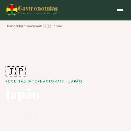
Gastronomias
Roteiro Gastronómico de Portugal
Home
›
🌐 Internacionais
›
🇯🇵 Japão
🇯🇵
RECEITAS INTERNACIONAIS · JAPÃO
Japão
Sushi, ramen, tempura e mochi — a perfeição estética e
gastronómica do Japão