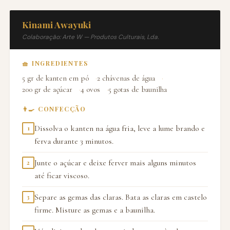
Kinami Awayuki
Colaboração: Arte W — Produtos Culturais, Lda.
🧺 INGREDIENTES
5 gr de kanten em pó
2 chávenas de água
200 gr de açúcar
4 ovos
5 gotas de baunilha
👨‍🍳 CONFECÇÃO
Dissolva o kanten na água fria, leve a lume brando e
1
ferva durante 3 minutos.
Junte o açúcar e deixe ferver mais alguns minutos
2
até ficar viscoso.
Separe as gemas das claras. Bata as claras em castelo
3
firme. Misture as gemas e a baunilha.