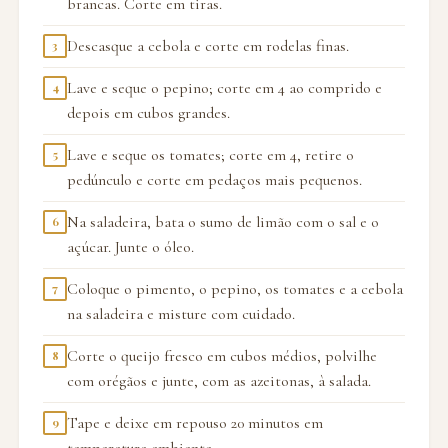
brancas. Corte em tiras.
Descasque a cebola e corte em rodelas finas.
3
Lave e seque o pepino; corte em 4 ao comprido e
4
depois em cubos grandes.
Lave e seque os tomates; corte em 4, retire o
5
pedúnculo e corte em pedaços mais pequenos.
Na saladeira, bata o sumo de limão com o sal e o
6
açúcar. Junte o óleo.
Coloque o pimento, o pepino, os tomates e a cebola
7
na saladeira e misture com cuidado.
Corte o queijo fresco em cubos médios, polvilhe
8
com orégãos e junte, com as azeitonas, à salada.
Tape e deixe em repouso 20 minutos em
9
temperatura ambiente.