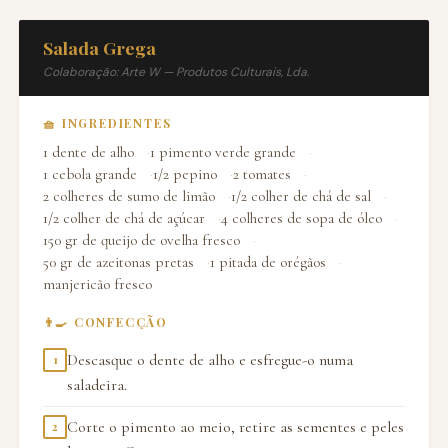
Salada Grega
Colaboração: Arte W — Produtos Culturais, Lda.
🧺 INGREDIENTES
1 dente de alho
1 pimento verde grande
1 cebola grande
1/2 pepino
2 tomates
2 colheres de sumo de limão
1/2 colher de chá de sal
1/2 colher de chá de açúcar
4 colheres de sopa de óleo
150 gr de queijo de ovelha fresco
50 gr de azeitonas pretas
1 pitada de orégãos
manjericão fresco
👨‍🍳 CONFECÇÃO
Descasque o dente de alho e esfregue-o numa
1
saladeira.
Corte o pimento ao meio, retire as sementes e peles
2