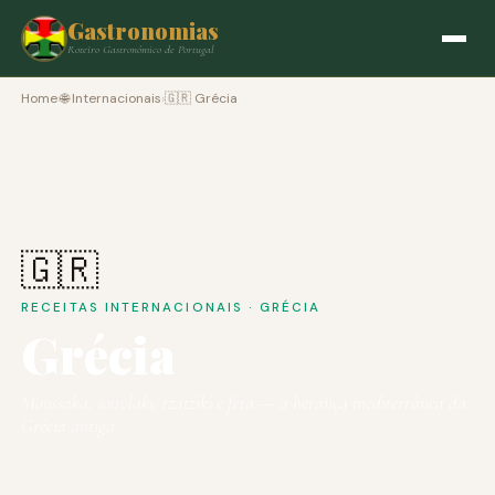
Gastronomias
Roteiro Gastronómico de Portugal
Home
›
🌐 Internacionais
›
🇬🇷 Grécia
🇬🇷
RECEITAS INTERNACIONAIS · GRÉCIA
Grécia
Moussaka, souvlaki, tzatziki e feta — a herança mediterrânea da
Grécia antiga