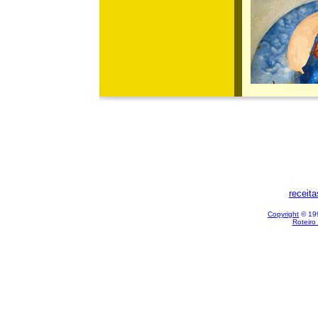
receit
Copyright
© 199
Roteiro