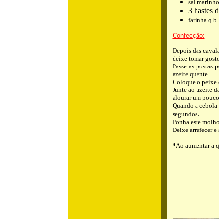
sal marinho 
3 hastes d
farinha q.b.
Confecção:
Depois das cavala
deixe tomar gosto
Passe as postas p
azeite quente.
Coloque o peixe d
Junte ao azeite da
alourar um pouco
Quando a cebola e
.
segundos
Ponha este molho 
Deixe arrefecer e 
*
Ao aumentar a q