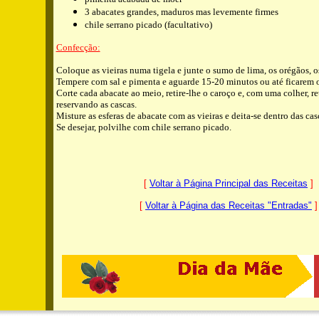
3 abacates grandes, maduros mas levemente firmes
chile serrano picado (facultativo)
Confecção:
Coloque as vieiras numa tigela e junte o sumo de lima, os orégãos, os
Tempere com sal e pimenta e aguarde 15-20 minutos ou até ficarem 
Corte cada abacate ao meio, retire-lhe o caroço e, com uma colher, ret
reservando as cascas.
Misture as esferas de abacate com as vieiras e deita-se dentro das cas
Se desejar, polvilhe com chile serrano picado.
[
Voltar à Página Principal das Receitas
]
[
Voltar à Página das Receitas "Entradas"
]