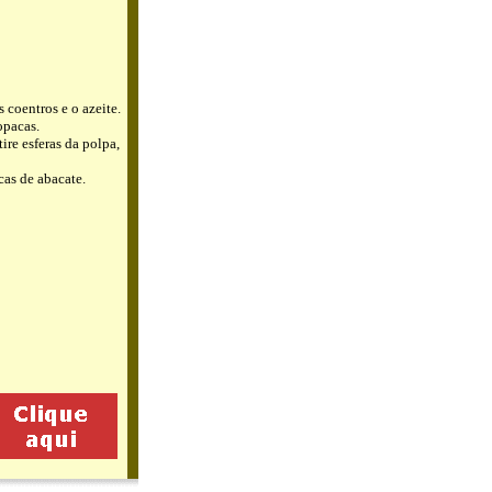
 coentros e o azeite.
opacas.
ire esferas da polpa,
cas de abacate.