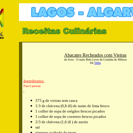
Abacates Recheados com Vieiras
do livro - O mais Belo Livro da Cozinha do México
Da
Verbo
Ingredientes:
Para 6 pessoas
375 g de vieiras sem casca
1/3 de chávena (0,8 dl) de sumo de lima fresco
1 colher de sopa de orégãos frescos picados
1 colher de sopa de coentros frescos picados
2/3 de chávena (1,6 dl ) de azeite
sal
pimenta acabada de moer