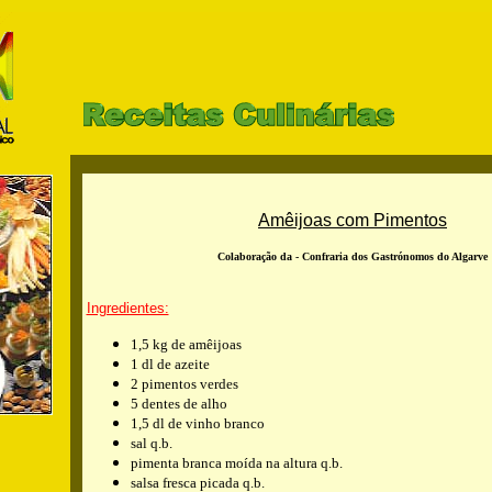
Amêijoas com Pimentos
Colaboração da - Confraria dos Gastrónomos do Algarve
Ingredientes:
1,5 kg de amêijoas
1 dl de azeite
2 pimentos verdes
5 dentes de alho
1,5 dl de vinho branco
sal q.b.
pimenta branca moída na altura q.b.
salsa fresca picada q.b.