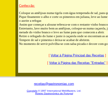
Confecção:
Coloque as amêijoas numa tigela com água temperada de sal, para qu
Pique finamente o alho e corte os pimentos em juliana, leve ao lume
o azeite a refogar.
Assim que começar a alourar refresca-se com o restante vinho branco 
Entretanto, lave muito bem as amêijoas, coloque-as numa caçarola,
metade do vinho branco e leve ao lume para que comecem a abrir.
Retire o refogado do lume e junte à caçarola onde se encontram as a
Tempere de sal e pimenta e deixa-se acabar de abrirem.
No momento de servir polvilha-se com salsa picada e decore com go
[
Voltar à Página Principal das Receitas
]
[
Voltar à Página das Receitas "Entradas"
]
receitas@gastronomias.com
Copyright
© 1997 International WebMasters, Ltd.
Roteiro Gastronómico de Portugal