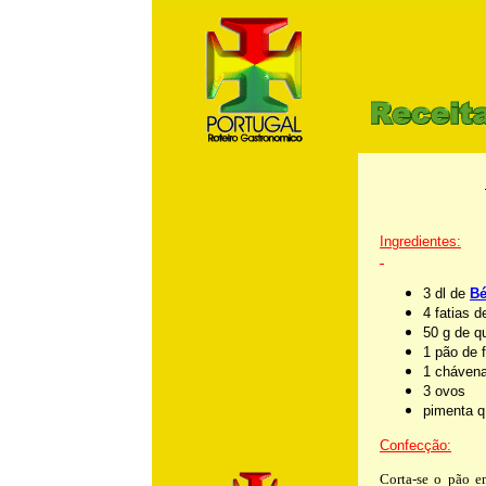
m
Ingredientes:
3
dl de
Bé
4 fatias 
50 g de qu
1 pão de 
1 chávena
3 ovos
pimenta q
Confecção:
Corta-se o pão e