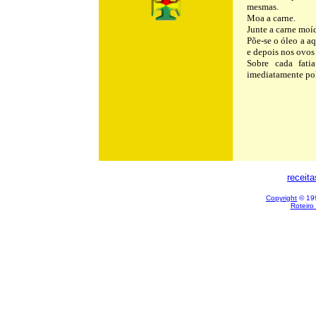
mesmas.
Moa a carne.
Junte a carne moí
Põe-se o óleo a aq
e depois nos ovos 
Sobre cada fati
imediatamente pol
receit
Copyright
© 199
Roteiro