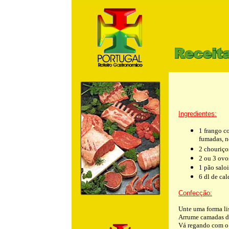
m
Ingredientes:
1 frango c
fumadas, no
2 chouriço
2 ou 3 ovo
1 pão salo
6 dl de ca
Confecção:
Unte uma forma lis
Arrume camadas de
Vá regando com o c