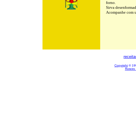
forno.
Sirva desenformad
Acompanhe com um
receit
Copyright
© 199
Roteiro