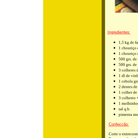
Ingredientes:
1,5 kg de f
1 chouriço 
1 chouriço 
500 grs. de
500 grs. de
3 colheres 
1 dl de vin
1 cebola gr
2 dentes de
1 colher de
3 colheres +
1 molhinho
sal q.b.
pimenta moí
Confecção:
Corte o entrecos