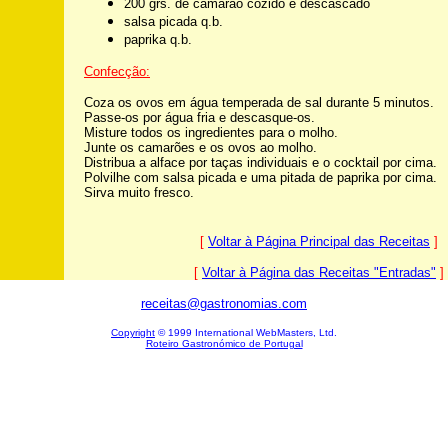
200 grs. de camarão cozido e descascado
salsa picada q.b.
paprika q.b.
Confecção:
Coza os ovos em água temperada de sal durante 5 minutos.
Passe-os por água fria e descasque-os.
Misture todos os ingredientes para o molho.
Junte os camarões e os ovos ao molho.
Distribua a alface por taças individuais e o cocktail por cima.
Polvilhe com salsa picada e uma pitada de paprika por cima.
Sirva muito fresco.
[
Voltar à Página Principal das Receitas
]
[
Voltar à Página das Receitas "Entradas"
]
receitas@gastronomias.com
Copyright
© 1999 International WebMasters, Ltd.
Roteiro Gastronómico de Portugal