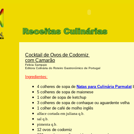
Cocktail de Ovos de Codorniz
com Camarão
Felicia Sampaio
Editora Culinária do Roteiro Gastronómico de Portugal
Ingredientes:
4 colheres de sopa
de
Natas para Culinária Parmalat
5 colheres de sopa de maionese
1 colher de sopa de ketchup
3 colheres de sopa de conhaque ou aguardente velha
1 colher de café de molho inglês
alface cortada em juliana q.b.
sal q.b.
pimenta q.b.
12 ovos de codorniz