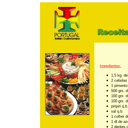
m
Ingredientes:
1,5 kg. de
2 cebolas
1 pimento
500 grs. 
100 grs. 
100 grs. d
piripiri q.b
sal q.b.
1 colher 
1 dl de az
2 dentes 