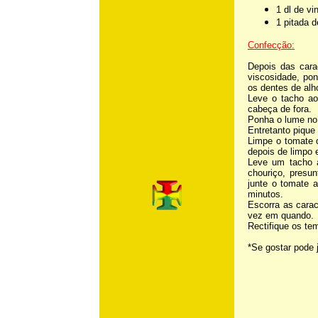
1 dl de vi
1 pitada 
Confecção:
Depois das cara
viscosidade, pon
os dentes de al
Leve o tacho ao
cabeça de fora.
Ponha o lume no 
Entretanto pique
Limpe o tomate 
depois de limpo 
Leve um tacho a
chouriço, presu
junte o tomate a
minutos.
Escorra as carac
vez em quando.
Rectifique os te
*Se gostar pode 