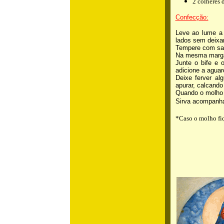
2 colheres 
Confecção:
Leve ao lume a 
lados sem deixar
Tempere com sal
Na mesma margari
Junte o bife e 
adicione a aguar
Deixe ferver al
apurar, calcando
Quando o molho e
Sirva acompanha
*Caso o molho fiq