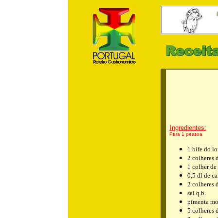
m
Ingredientes:
Para 1 pessoa
1 bife do l
2 colheres 
1 colher de
0,5 dl de c
2 colheres 
sal q.b.
pimenta moí
5 colheres 