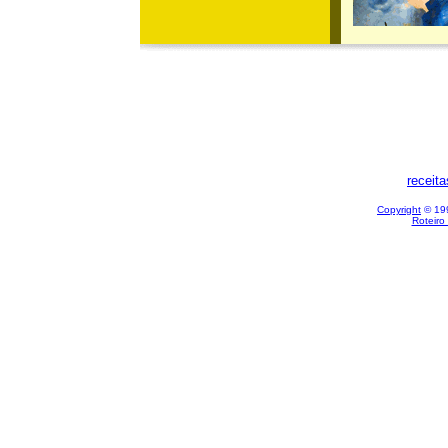
receit
Copyright
© 199
Roteiro