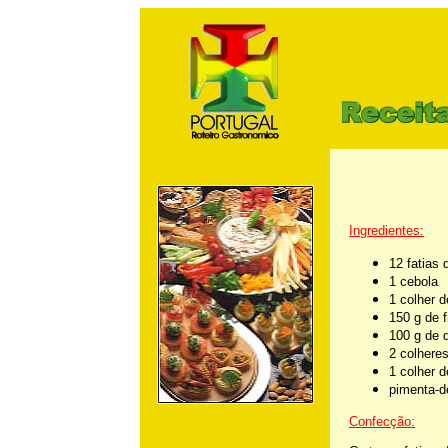
m
Ingredientes:
12 fatias
1 cebola
1 colher 
150 g de 
100 g de q
2 colhere
1 colher 
pimenta-d
Confecção: