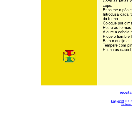
Corte as fatias
copo.
Espalme o pão c
Introduza cada r
da forma.
Coloque por cima 
Retire as formas
Aloure a cebola 
Pique o fiambre 
Bata o queijo e j
Tempere com pim
Encha as caixinh
receit
Copyright
© 199
Roteiro