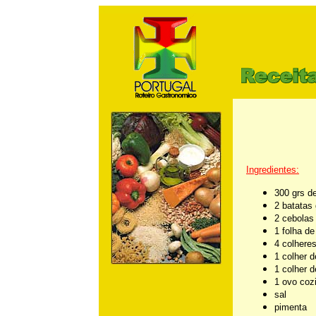
m
Ingredientes:
300 grs de
2 batatas
2 cebolas
1 folha de
4 colhere
1 colher 
1 colher 
1 ovo coz
sal
pimenta