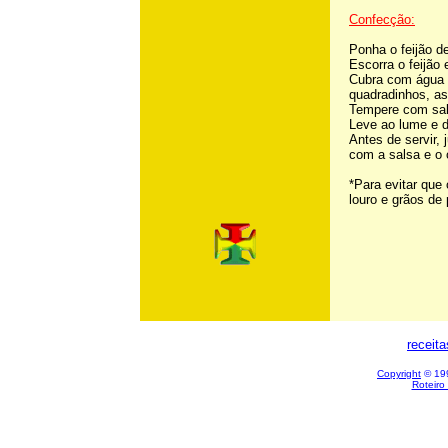
Confecção:
Ponha o feijão d
Escorra o feijão 
Cubra com água f
quadradinhos, as
Tempere com sal
Leve ao lume e d
Antes de servir, 
com a salsa e o 
*Para evitar que 
louro e grãos de
receit
Copyright
© 199
Roteiro