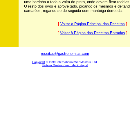
uma barrinha a toda a volta do prato, onde devem ficar rodelas
O resto dos ovos é aproveitado, picando os mesmos e deitand
camarões, regando-se de seguida com manteiga derretida.
[
Voltar à Página Principal das Receitas
]
[
Voltar à Página das Receitas Entradas
]
receitas@gastronomias.com
Copyright
© 1999 International WebMasters, Ltd.
Roteiro Gastronómico de Portugal