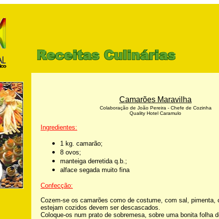
Camarões Maravilha
Colaboração de João Pereira - Chefe de Cozinha
Quality Hotel Caramulo
Ingredientes:
1 kg. camarão;
8 ovos;
manteiga derretida q.b.;
alface segada muito fina
Confecção:
Cozem-se os camarões como de costume, com sal, pimenta, c
estejam cozidos devem ser descascados.
Coloque-os num prato de sobremesa, sobre uma bonita folha d