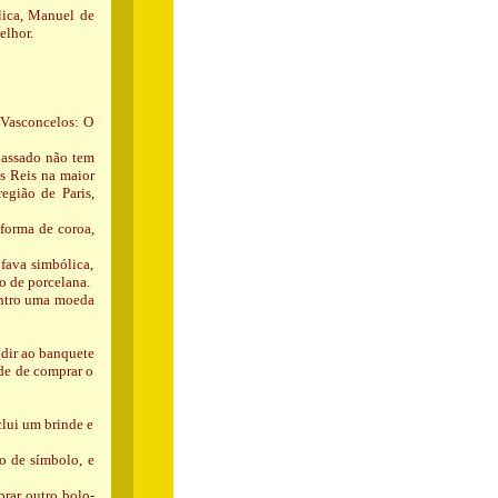
lica, Manuel de
elhor.
e Vasconcelos: O
passado não tem
os Reis na maior
egião de Paris,
 forma de coroa,
fava simbólica,
o de porcelana.
dentro uma moeda
udir ao banquete
de de comprar o
clui um brinde e
o de símbolo, e
rar outro bolo-