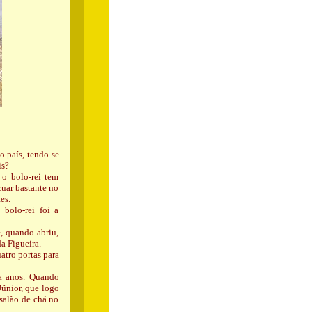
o país, tendo-se
is?
 o bolo-rei tem
cuar bastante no
es.
bolo-rei foi a
, quando abriu,
da Figueira.
atro portas para
ta anos. Quando
Júnior, que logo
salão de chá no