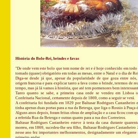
História do Bolo-Rei, brindes e favas
"De onde vem este bolo que tem nome de rei e é hoje conhecido em todo 
tornado (quase) obrigatório em todas as mesas, entre o Natal e o dia de Re
Diga-se desde já que, apesar da popularidade de que goza entre nós,
origem francesa e para explicar tanto a fava como o brinde, teremos de re
tempo, mas já lá vamos à história, que até tem pormenores bem interessant
Tanto quanto se sabe, a primeira casa onde se vendeu em Lisboa o 
Confeitaria Nacional, certamente depois de 1869, como a seguir se verá.
A confeitaria foi fundada em 1829 por Baltasar Rodrigues Castanheiro e
tinha apenas duas portas para a rua da Betesga, que liga o Rossio à Praça 
Alguns anos depois, foram feitas obras de ampliação e a casa ficou com qu
a referida Rua da Betesga e outras quatro para a rua dos Correeiros.
Baltasar Rodrigues Castanheiro esteve à testa da casa durante quaren
morreu, em 1869, sucedeu-lhe seu filho, Baltasar Rodrigues Castanheiro 
nesse ano fez importantes melhoramentos, designadamente um elegante 
primeiro andar.