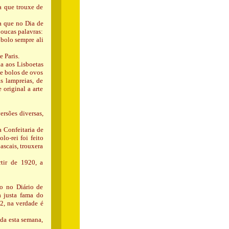
a que trouxe de
da que no Dia de
poucas palavras:
 bolo sempre ali
 Paris.
ia aos Lisboetas
e bolos de ovos
s lampreias, de
 original a arte
ersões diversas,
a Confeitaria de
lo-rei foi feito
ascais, trouxera
rtir de 1920, a
do no Diário de
 justa fama do
32, na verdade é
da esta semana,