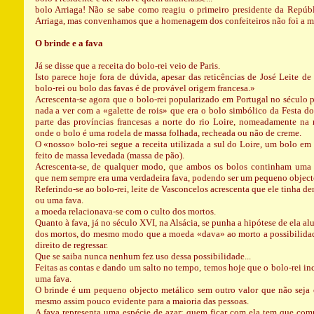
bolo Arriaga! Não se sabe como reagiu o primeiro presidente da Repúb
Arriaga, mas convenhamos que a homenagem dos confeiteiros não foi a m
O brinde e a fava
Já se disse que a receita do bolo-rei veio de Paris.
Isto parece hoje fora de dúvida, apesar das reticências de José Leite d
bolo-rei ou bolo das favas é de provável origem francesa.»
Acrescenta-se agora que o bolo-rei popularizado em Portugal no século 
nada a ver com a «galette de rois» que era o bolo simbólico da Festa d
parte das províncias francesas a norte do rio Loire, nomeadamente na r
onde o bolo é uma rodela de massa folhada, recheada ou não de creme.
O «nosso» bolo-rei segue a receita utilizada a sul do Loire, um bolo em
feito de massa levedada (massa de pão).
Acrescenta-se, de qualquer modo, que ambos os bolos continham uma 
que nem sempre era uma verdadeira fava, podendo ser um pequeno object
Referindo-se ao bolo-rei, leite de Vasconcelos acrescenta que ele tinha 
ou uma fava.
a moeda relacionava-se com o culto dos mortos.
Quanto à fava, já no século XVI, na Alsácia, se punha a hipótese de ela al
dos mortos, do mesmo modo que a moeda «dava» ao morto a possibilida
direito de regressar.
Que se saiba nunca nenhum fez uso dessa possibilidade...
Feitas as contas e dando um salto no tempo, temos hoje que o bolo-rei in
uma fava.
O brinde é um pequeno objecto metálico sem outro valor que não seja 
mesmo assim pouco evidente para a maioria das pessoas.
A fava representa uma espécie de azar: quem ficar com ela tem que comp