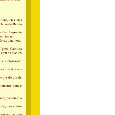
 banquetes das
m chamado Rei da
muito frequente
com favas.
favas para votar
Igreja Católica
, com os dias 25
eis, simbolizado
a corte dos reis
ovo e do dia de
actamente com o
arem, passaram a
bido, mas andou
 sucesso, e hoje