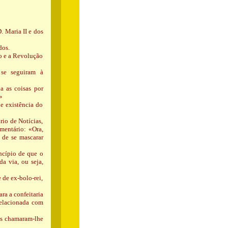
. Maria II e dos
dos.
o e a Revolução
 se seguiram à
a as coisas por
»
e existência do
rio de Notícias,
omentário: «Ora,
 de se mascarar
incípio de que o
da via, ou seja,
de ex-bolo-rei,
ra a confeitaria
relacionada com
is chamaram-lhe