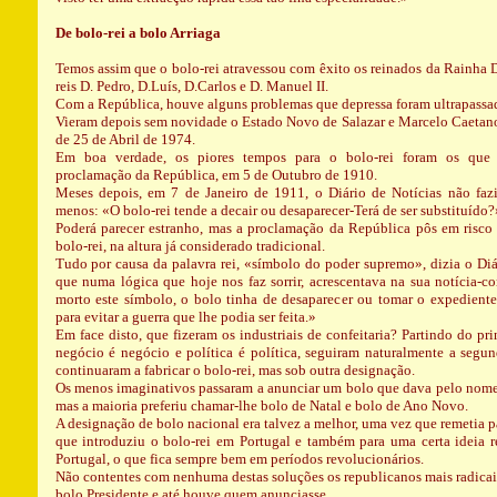
De bolo-rei a bolo Arriaga
Temos assim que o bolo-rei atravessou com êxito os reinados da Rainha D
reis D. Pedro, D.Luís, D.Carlos e D. Manuel II.
Com a República, houve alguns problemas que depressa foram ultrapassa
Vieram depois sem novidade o Estado Novo de Salazar e Marcelo Caetan
de 25 de Abril de 1974.
Em boa verdade, os piores tempos para o bolo-rei foram os que
proclamação da República, em 5 de Outubro de 1910.
Meses depois, em 7 de Janeiro de 1911, o Diário de Notícias não fazi
menos: «O bolo-rei tende a decair ou desaparecer-Terá de ser substituído?
Poderá parecer estranho, mas a proclamação da República pôs em risco 
bolo-rei, na altura já considerado tradicional.
Tudo por causa da palavra rei, «símbolo do poder supremo», dizia o Diá
que numa lógica que hoje nos faz sorrir, acrescentava na sua notícia-c
morto este símbolo, o bolo tinha de desaparecer ou tomar o expediente
para evitar a guerra que lhe podia ser feita.»
Em face disto, que fizeram os industriais de confeitaria? Partindo do pr
negócio é negócio e política é política, seguiram naturalmente a segun
continuaram a fabricar o bolo-rei, mas sob outra designação.
Os menos imaginativos passaram a anunciar um bolo que dava pelo nome 
mas a maioria preferiu chamar-lhe bolo de Natal e bolo de Ano Novo.
A designação de bolo nacional era talvez a melhor, uma vez que remetia pa
que introduziu o bolo-rei em Portugal e também para uma certa ideia 
Portugal, o que fica sempre bem em períodos revolucionários.
Não contentes com nenhuma destas soluções os republicanos mais radica
bolo Presidente e até houve quem anunciasse...