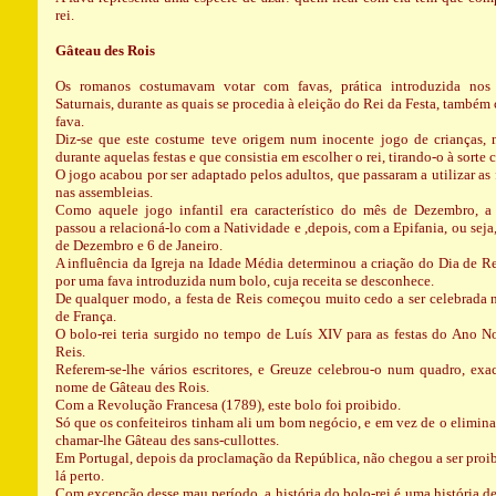
rei.
Gâteau des Rois
Os romanos costumavam votar com favas, prática introduzida nos
Saturnais, durante as quais se procedia à eleição do Rei da Festa, també
fava.
Diz-se que este costume teve origem num inocente jogo de crianças, 
durante aquelas festas e que consistia em escolher o rei, tirando-o à sorte 
O jogo acabou por ser adaptado pelos adultos, que passaram a utilizar as 
nas assembleias.
Como aquele jogo infantil era característico do mês de Dezembro, a 
passou a relacioná-lo com a Natividade e ,depois, com a Epifania, ou seja
de Dezembro e 6 de Janeiro.
A influência da Igreja na Idade Média determinou a criação do Dia de R
por uma fava introduzida num bolo, cuja receita se desconhece.
De qualquer modo, a festa de Reis começou muito cedo a ser celebrada n
de França.
O bolo-rei teria surgido no tempo de Luís XIV para as festas do Ano N
Reis.
Referem-se-lhe vários escritores, e Greuze celebrou-o num quadro, ex
nome de Gâteau des Rois.
Com a Revolução Francesa (1789), este bolo foi proibido.
Só que os confeiteiros tinham ali um bom negócio, e em vez de o elimin
chamar-lhe Gâteau des sans-cullottes.
Em Portugal, depois da proclamação da República, não chegou a ser proi
lá perto.
Com excepção desse mau período, a história do bolo-rei é uma história de