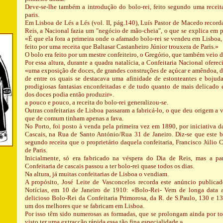
Deve-se-lhe também a introdução do bolo-rei, feito segundo uma receit
paris.
Em Lisboa de Lés a Lés (vol. II, pág.140), Luís Pastor de Macedo recor
Reis, a Nacional fazia um "negócio de mão-cheia", o que se explica em 
«É que ela fora a primeira onde o afamado bolo-rei se vendeu em Lisboa,
feito por uma receita que Baltasar Castanheiro Júnior trouxera de Paris.»
O bolo era feito por um mestre confeiteiro, o Gregório, que também veio de
Por essa altura, durante a quadra natalícia, a Confeitaria Nacional oferec
«uma exposição de doces, de grandes construções de açúcar e amêndoa, d
de entre os quais se destacava uma afinidade de estonteantes e bojuda
prodigiosas fantasias enconfeitadas e de tudo quanto de mais delicado e
dos doces podia então produzir».
a pouco e pouco, a receita do bolo-rei generalizou-se.
Outras confeitarias de Lisboa passaram a fabricá-lo, o que deu origem a v
que de comum tinham apenas a fava.
No Porto, foi posto à venda pela primeira vez em 1890, por iniciativa d
Cascais, na Rua de Santo António/Rua 31 de Janeiro. Diz-se que este bo
segundo receita que o proprietário daquela confeitaria, Francisco Júlio C
de Paris.
Inicialmente, só era fabricado na véspera do Dia de Reis, mas a pa
Confeitaria de cascais passou a ter bolo-rei quase todos os dias.
Na altura, já muitas confeitarias de Lisboa o vendiam.
A propósito, José Leite de Vasconcelos recorda este anúncio publica
Notícias, em 10 de Janeiro de 1910: «Bolo-Rei- Vem de longa data a
delicioso Bolo-Rei da Confeitaria Primorosa, da R. de S.Paulo, 130 e 1
um dos melhores que se fabricam em Lisboa.
Por isso têm sido numerosas as formadas, que se prolongam ainda por to
visto ter uma extracção rápida essa tão fina especialidade.»