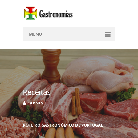
MENU
Home
Receitas 1
Culinárias
Doces
Receitas
Regiões
CARNES
Coração
ROTEIRO GASTRONÓMICO DE PORTUGAL
Afrodisíacas