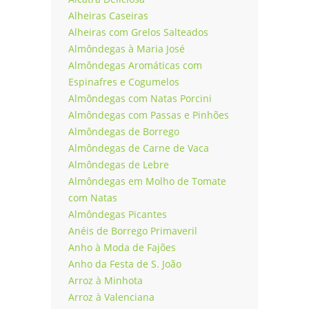
Madeira
Alheiras Caseiras
Alheiras com Grelos Salteados
Açores
Almôndegas à Maria José
Almôndegas Aromáticas com
Enviar Receita
Espinafres e Cogumelos
Almôndegas com Natas Porcini
Almôndegas com Passas e Pinhões
Almôndegas de Borrego
Almôndegas de Carne de Vaca
Almôndegas de Lebre
Almôndegas em Molho de Tomate
com Natas
Almôndegas Picantes
Anéis de Borrego Primaveril
Anho à Moda de Fajões
Anho da Festa de S. João
Arroz à Minhota
Arroz à Valenciana