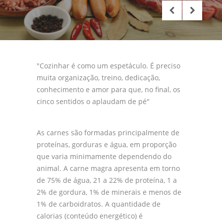
TOP 10
Lusofonia
Receitas 2
"Cozinhar é como um espetáculo. É preciso
Regiões
muita organização, treino, dedicação,
conhecimento e amor para que, no final, os
Internacionais
cinco sentidos o aplaudam de pé"
Vinhos Medicinais
Vinhos do Porto
As
carnes são formadas principalmente de
proteínas, gorduras e água, em proporção
Diabéticos
que varia minimamente dependendo do
animal. A carne magra apresenta em torno
Receita Quinzena
de 75% de água, 21 a 22% de proteína, 1 a
2% de gordura, 1% de minerais e menos de
Tarot e Gastronomia
1% de carboidratos. A quantidade de
calorias (conteúdo energético) é
Clube