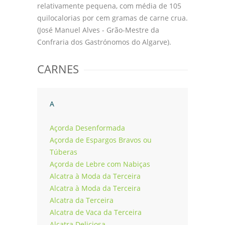
relativamente pequena, com média de 105
Cozinha Sec.XV
quilocalorias por cem gramas de carne crua.
(José Manuel Alves - Grão-Mestre da
Curso Vinhos
Confraria dos Gastrónomos do Algarve).
Curso Chocolate
CARNES
Curso Congelação
Restaurantes
A
Porto e Norte
Açorda Desenformada
Açorda de Espargos Bravos ou
Beiras
Túberas
Açorda de Lebre com Nabiças
Lisboa e Vale Tejo
Alcatra à Moda da Terceira
Alcatra à Moda da Terceira
Alentejo
Alcatra da Terceira
Algarve
Alcatra de Vaca da Terceira
Alcatra Deliciosa