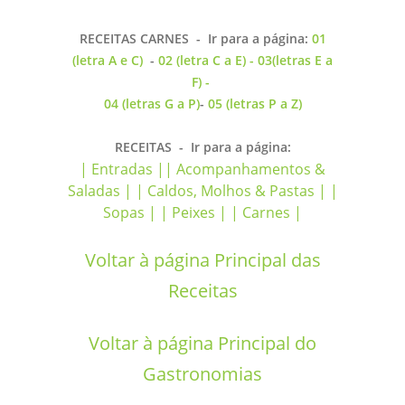
RECEITAS CARNES
- Ir para a página:
01
(letra A e C)
-
02 (letra C a E) -
03(letras E a
F) -
04 (letras G a P)
-
05 (letras P a Z)
RECEITAS
- Ir para a página:
| Entradas |
| Acompanhamentos &
Saladas |
| Caldos, Molhos & Pastas |
|
Sopas |
| Peixes |
| Carnes |
Voltar à página Principal das
Receitas
Voltar à página Principal do
Gastronomias