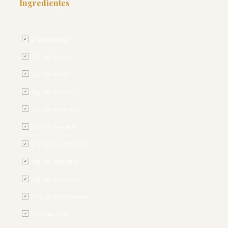
Ingredientes
PARA 4 PESSOAS
12 sardinhas
✓
1 kg de lulas
✓
1 kg de safio
✓
1 kg de cação
✓
1 kg de cantaril
✓
500 g de raia
✓
12 enguias (finas)
✓
1 kg de batatas
✓
1 kg de cebolas
✓
500 g de tomate
✓
2 pimentos
✓