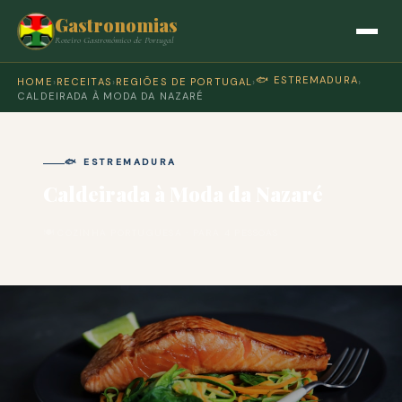
Gastronomias
Roteiro Gastronómico de Portugal
🐟 ESTREMADURA
HOME
›
RECEITAS
›
REGIÕES DE PORTUGAL
›
›
CALDEIRADA À MODA DA NAZARÉ
🐟 ESTREMADURA
Caldeirada à Moda da Nazaré
🍽 COZINHA PORTUGUESA · PARA 4 PESSOAS