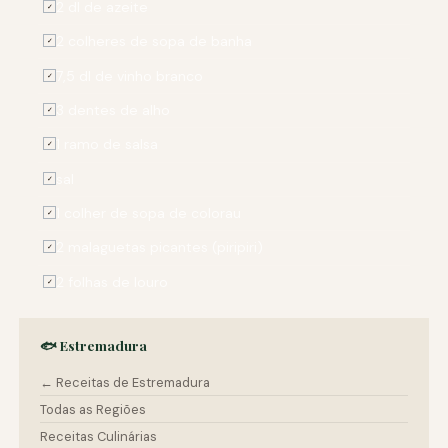
2 dl de azeite
✓
2 colheres de sopa de banha
✓
7,5 dl de vinho branco
✓
3 dentes de alho
✓
1 ramo de salsa
✓
sal
✓
1 colher de sopa de colorau
✓
2 malaguetas picantes (piripiri)
✓
2 folhas de louro
✓
🐟 Estremadura
← Receitas de Estremadura
Todas as Regiões
Receitas Culinárias