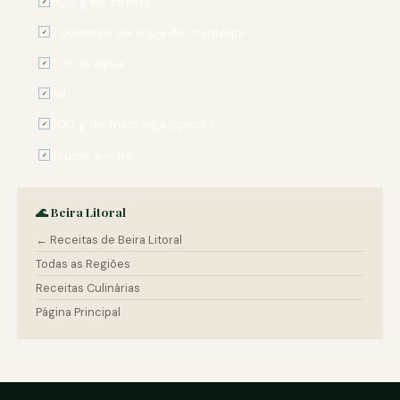
500 g de farinha
✓
2 colheres de sopa de manteiga
✓
2 dl de água
✓
sal
✓
200 g de manteiga (aprox.)
✓
açúcar em pó
✓
🌊 Beira Litoral
← Receitas de Beira Litoral
Todas as Regiões
Receitas Culinárias
Página Principal