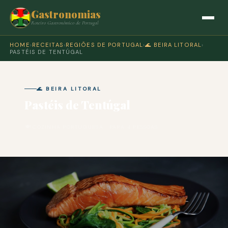
Gastronomias
Roteiro Gastronómico de Portugal
HOME
›
RECEITAS
›
REGIÕES DE PORTUGAL
›
🌊 BEIRA LITORAL
›
PASTÉIS DE TENTÚGAL
🌊 BEIRA LITORAL
Pastéis de Tentúgal
🍽 COZINHA PORTUGUESA · PARA 4 PESSOAS