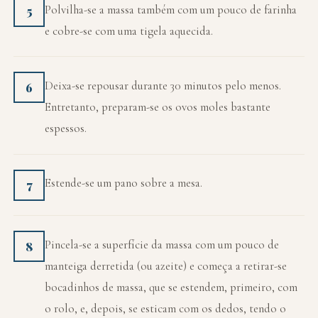
Polvilha-se a massa também com um pouco de farinha
5
e cobre-se com uma tigela aquecida.
Deixa-se repousar durante 30 minutos pelo menos.
6
Entretanto, preparam-se os ovos moles bastante
espessos.
Estende-se um pano sobre a mesa.
7
Pincela-se a superfície da massa com um pouco de
8
manteiga derretida (ou azeite) e começa a retirar-se
bocadinhos de massa, que se estendem, primeiro, com
o rolo, e, depois, se esticam com os dedos, tendo o