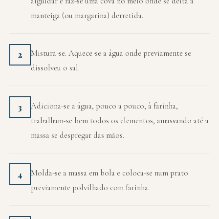
alguidar e faz-se uma cova no meio onde se deita a
manteiga (ou margarina) derretida.
Mistura-se. Aquece-se a água onde previamente se
2
dissolveu o sal.
Adiciona-se a água, pouco a pouco, à farinha,
3
trabalham-se bem todos os elementos, amassando até a
massa se despregar das mãos.
Molda-se a massa em bola e coloca-se num prato
4
previamente polvilhado com farinha.