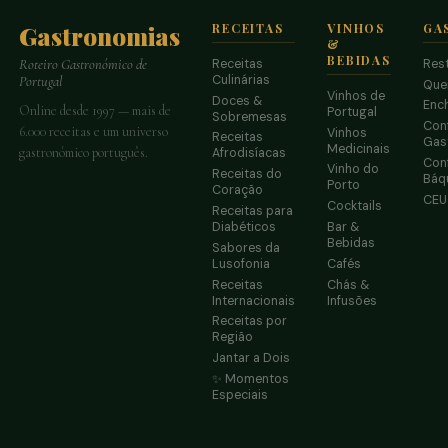
Gastronomias
RECEITAS
VINHOS
GA
&
BEBIDAS
Receitas
Res
Roteiro Gastronómico de
Culinárias
Portugal
Que
Vinhos de
Doces &
Enc
Online desde 1997 — mais de
Portugal
Sobremesas
Conf
6.000 receitas e um universo
Vinhos
Receitas
Gas
Medicinais
gastronómico português.
Afrodisíacas
Conf
Vinho do
Receitas do
Báq
Porto
Coração
CE
Cocktails
Receitas para
Diabéticos
Bar &
Bebidas
Sabores da
Lusofonia
Cafés
Receitas
Chás &
Internacionais
Infusões
Receitas por
Região
Jantar a Dois
✨ Momentos
Especiais