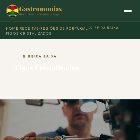
Gastronomias
Roteiro Gastronómico de Portugal
🫒 BEIRA BAIXA
HOME
›
RECEITAS
›
REGIÕES DE PORTUGAL
›
›
FIGOS CRISTALIZADOS
🫒 BEIRA BAIXA
Figos Cristalizados
🍽 COZINHA PORTUGUESA · PARA 4 PESSOAS