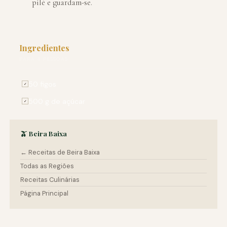
pilé e guardam-se.
Ingredientes
PARA 4 PESSOAS
50 figos
✓
500 g de açúcar
✓
🫒 Beira Baixa
← Receitas de Beira Baixa
Todas as Regiões
Receitas Culinárias
Página Principal