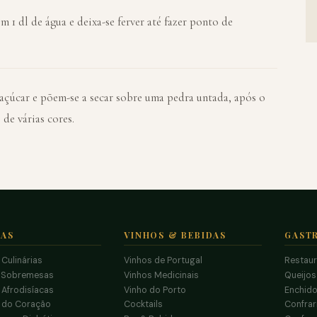
m 1 dl de água e deixa-se ferver até fazer ponto de
 açúcar e põem-se a secar sobre uma pedra untada, após o
de várias cores.
TAS
VINHOS & BEBIDAS
GAST
 Culinárias
Vinhos de Portugal
Restau
 Sobremesas
Vinhos Medicinais
Queijo
 Afrodisíacas
Vinho do Porto
Enchido
s do Coração
Cocktails
Confrar