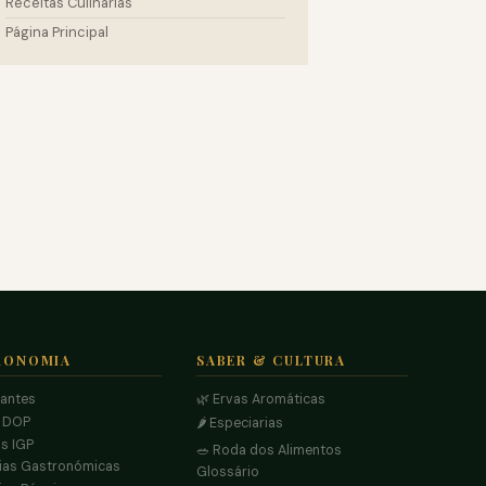
Receitas Culinárias
Página Principal
RONOMIA
SABER & CULTURA
rantes
🌿 Ervas Aromáticas
s DOP
🌶️ Especiarias
s IGP
🥗 Roda dos Alimentos
ias Gastronómicas
Glossário