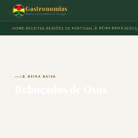
Gastronomias
Roteiro Gastronómico de Portugal
🫒 BEIRA BAIXA
HOME
›
RECEITAS
›
REGIÕES DE PORTUGAL
›
›
REBUÇ
🫒 BEIRA BAIXA
Rebuçados de Ovos
🍽 COZINHA PORTUGUESA · PARA 4 PESSOAS