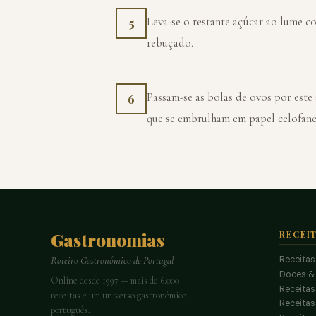
Leva-se o restante açúcar ao lume co
5
rebuçado.
Passam-se as bolas de ovos por este
6
que se embrulham em papel celofane 
Gastronomias
RECEI
Receitas
Roteiro Gastronómico de Portugal
Doces &
Online desde 1997 — mais de 6.000
Receitas
receitas e um universo gastronómico
Receita
português.