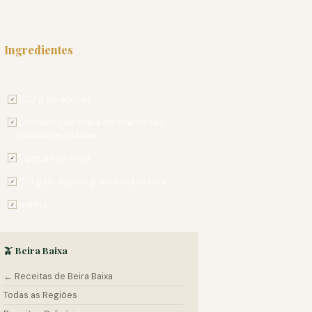
Ingredientes
PARA 4 PESSOAS
500 g de açúcar
✓
2 colheres de sopa de amêndoas
✓
peladas e raladas
5 gemas de ovos
✓
250 g de açúcar para a cobertura
✓
farinha
✓
🫒 Beira Baixa
← Receitas de Beira Baixa
Todas as Regiões