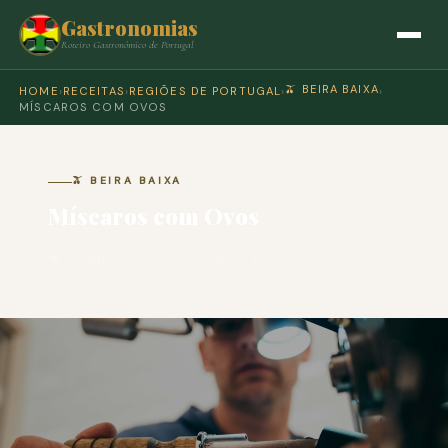
Gastronomias
Roteiro Gastronómico de Portugal
🫒 BEIRA BAIXA
HOME
›
RECEITAS
›
REGIÕES DE PORTUGAL
›
›
MÍSCAROS COM OVOS
🫒 BEIRA BAIXA
Míscaros com Ovos
🍽 COZINHA PORTUGUESA · PARA 4 PESSOAS