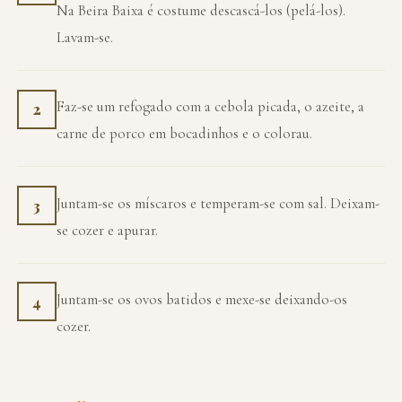
Na Beira Baixa é costume descascá-los (pelá-los).
Lavam-se.
Faz-se um refogado com a cebola picada, o azeite, a
2
carne de porco em bocadinhos e o colorau.
Juntam-se os míscaros e temperam-se com sal. Deixam-
3
se cozer e apurar.
Juntam-se os ovos batidos e mexe-se deixando-os
4
cozer.