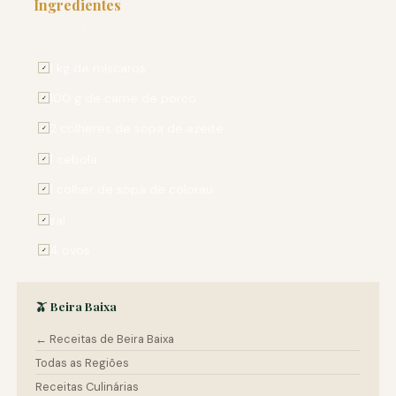
Ingredientes
PARA 4 PESSOAS
1 kg de míscaros
✓
100 g de carne de porco
✓
2 colheres de sopa de azeite
✓
1 cebola
✓
1 colher de sopa de colorau
✓
sal
✓
4 ovos
✓
🫒 Beira Baixa
← Receitas de Beira Baixa
Todas as Regiões
Receitas Culinárias