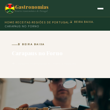
Gastronomias
Roteiro Gastronómico de Portugal
🫒 BEIRA BAIXA
HOME
›
RECEITAS
›
REGIÕES DE PORTUGAL
›
›
CARAPAUS NO FORNO
🫒 BEIRA BAIXA
Carapaus no Forno
🍽 COZINHA PORTUGUESA · PARA 4 PESSOAS