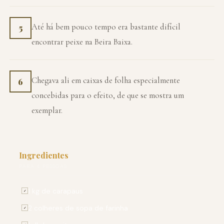
Até há bem pouco tempo era bastante difícil
5
encontrar peixe na Beira Baixa.
Chegava ali em caixas de folha especialmente
6
concebidas para o efeito, de que se mostra um
exemplar.
Ingredientes
PARA 4 PESSOAS
1 kg de carapaus
✓
2 colheres de sopa de farinha
✓