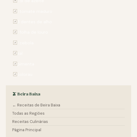
1 dl de azeite
✓
1 tomate maduro
✓
3 dentes de alho
✓
1 folha de louro
✓
1 cebola
✓
sal
✓
pimenta
✓
colorau
✓
🫒 Beira Baixa
← Receitas de Beira Baixa
Todas as Regiões
Receitas Culinárias
Página Principal