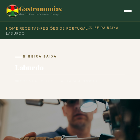
Gastronomias
Roteiro Gastronómico de Portugal
🫒 BEIRA BAIXA
HOME
›
RECEITAS
›
REGIÕES DE PORTUGAL
›
›
LABURDO
🫒 BEIRA BAIXA
Laburdo
🍽 COZINHA PORTUGUESA · PARA 4 PESSOAS