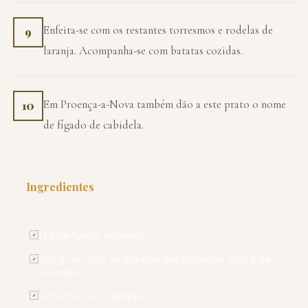
Enfeita-se com os restantes torresmos e rodelas de
9
laranja. Acompanha-se com batatas cozidas.
Em Proença-a-Nova também dão a este prato o nome
10
de fígado de cabidela.
Ingredientes
PARA 4 PESSOAS
1 kg de fígado de porco
✓
250 g de folho da gordura das tripas (ou 500 g de
✓
soventre)
sumo de 2 ou 3 laranjas
✓