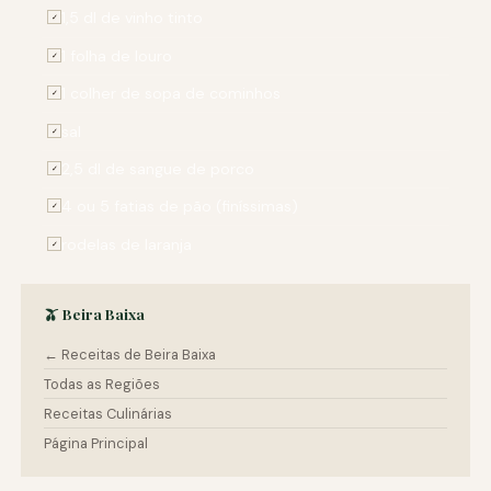
1,5 dl de vinho tinto
✓
1 folha de louro
✓
1 colher de sopa de cominhos
✓
sal
✓
2,5 dl de sangue de porco
✓
4 ou 5 fatias de pão (finíssimas)
✓
rodelas de laranja
✓
🫒 Beira Baixa
← Receitas de Beira Baixa
Todas as Regiões
Receitas Culinárias
Página Principal