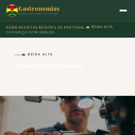
Gastronomias
Roteiro Gastronómico de Portugal
🏔️ BEIRA ALTA
HOME
›
RECEITAS
›
REGIÕES DE PORTUGAL
›
›
CHOURIÇA COM GRELOS
🏔️ BEIRA ALTA
Chouriça com Grelos
🍽 COZINHA PORTUGUESA · PARA 4 PESSOAS