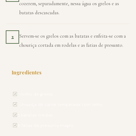
cozerem, separadamente, nessa água os grelos e as
batatas descascadas.
Servem-se os grelos com as batatas e enfeita-se com a
2
chouriça cortada em rodelas e as fatias de presunto.
Ingredientes
PARA 4 PESSOAS
1 molho de grelos
✓
1 chouriça de carne temperada com vinho
✓
8 batatas médias
✓
4 fatias de presunto magro
✓