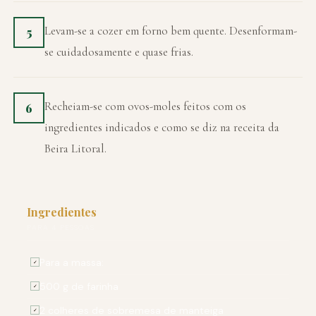
Levam-se a cozer em forno bem quente. Desenformam-
5
se cuidadosamente e quase frias.
Recheiam-se com ovos-moles feitos com os
6
ingredientes indicados e como se diz na receita da
Beira Litoral.
Ingredientes
PARA 4 PESSOAS
Para a massa:
✓
500 g de farinha
✓
2 colheres de sobremesa de manteiga
✓