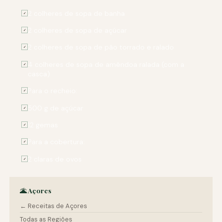
2 colheres de sopa de banha
✓
2 colheres de sopa de açúcar
✓
2 colheres de sopa de pão torrado e ralado
✓
4 colheres de sopa de amêndoa ralada (com a
✓
casca)
Para o recheio:
✓
500 g de açúcar
✓
12 gemas
✓
Para a cobertura:
✓
2 claras de ovos
✓
🌋 Açores
← Receitas de Açores
Todas as Regiões