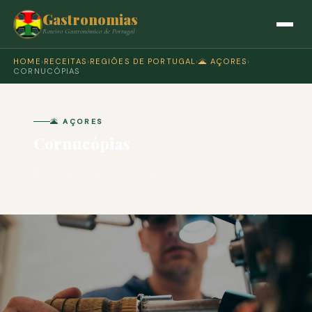
Gastronomias
Roteiro Gastronómico de Portugal
HOME
›
RECEITAS
›
REGIÕES DE PORTUGAL
›
🌋 AÇORES
›
CORNUCÓPIAS
🌋 AÇORES
Cornucópias
🍽 COZINHA PORTUGUESA · PARA 4 PESSOAS