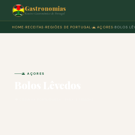
Gastronomias
Roteiro Gastronómico de Portugal
HOME
›
RECEITAS
›
REGIÕES DE PORTUGAL
›
🌋 AÇORES
›
BOLOS LÊ
🌋 AÇORES
Bolos Lêvedos
🍽 COZINHA PORTUGUESA · PARA 4 PESSOAS