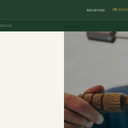
🗺️ RE
RECEITAS
VEDOS