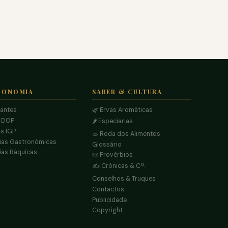
RONOMIA
SABER & CULTURA
rantes
🌿 Ervas Aromáticas
s DOP
🌶️ Especiarias
s IGP
🥗 Roda dos Alimentos
ias Gastronómicas
Glossário
ias Báquicas
📜 Provérbios
✍️ Crónicas & Cª.
Conselhos & Truques
Contactos
Publicidade
Copyright