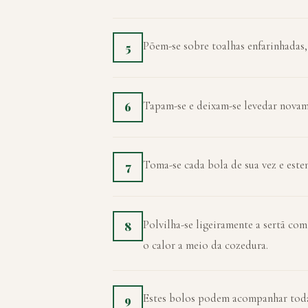
Põem-se sobre toalhas enfarinhadas,
5
Tapam-se e deixam-se levedar novame
6
Toma-se cada bola de sua vez e est
7
Polvilha-se ligeiramente a sertã com
8
o calor a meio da cozedura.
Estes bolos podem acompanhar toda 
9