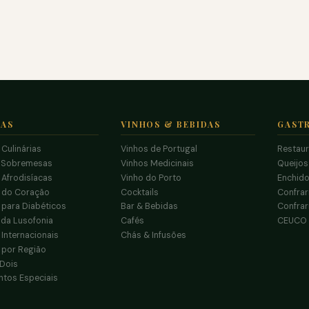
TAS
VINHOS & BEBIDAS
GAST
 Culinárias
Vinhos de Portugal
Restau
 Sobremesas
Vinhos Medicinais
Queijo
 Afrodisíacas
Vinho do Porto
Enchido
s do Coração
Cocktails
Confrar
 para Diabéticos
Bar & Bebidas
Confrar
da Lusofonia
Cafés
CEUCO
 Internacionais
Chás & Infusões
 por Região
 Dois
tos Especiais