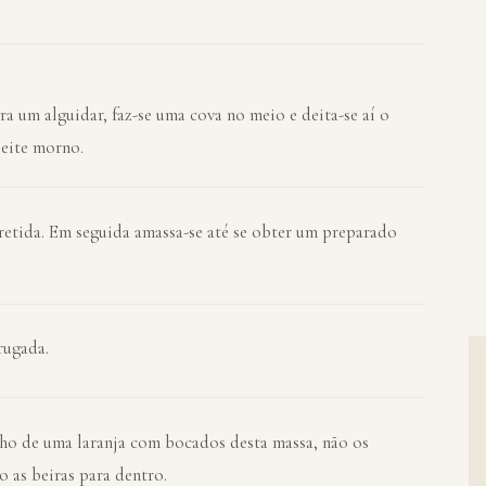
ra um alguidar, faz-se uma cova no meio e deita-se aí o
eite morno.
rretida. Em seguida amassa-se até se obter um preparado
rugada.
ho de uma laranja com bocados desta massa, não os
 as beiras para dentro.