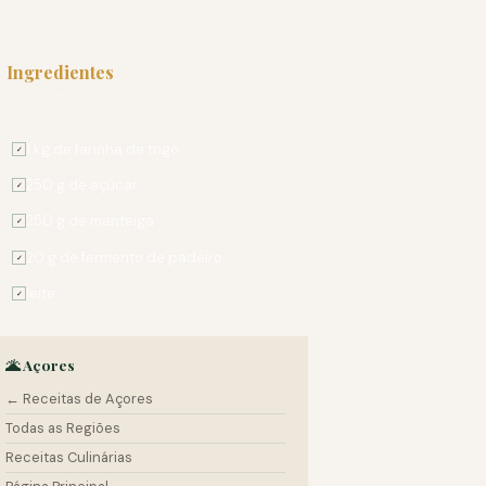
Ingredientes
PARA 4 PESSOAS
1 kg de farinha de trigo
✓
250 g de açúcar
✓
250 g de manteiga
✓
20 g de fermento de padeiro
✓
leite
✓
🌋 Açores
← Receitas de Açores
Todas as Regiões
Receitas Culinárias