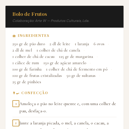
Bolo de Frutos
Colaboração: Arte W — Produtos Culturais, Lda.
🧺 INGREDIENTES
250 gr de pão duro
2 dl de leite
1 laranja
6 ovos
2 dl de mel
1 colher de chá de canela
1 colher de chá de cacau
125 gr de margarina
1 cálice de rum
150 gr de açúcar amarelo
100 gr de farinha
1 colher de chá de fermento em pó
100 gr de frutas cristalizadas
50 gr de sultanas
25 gr de pinhões
👨‍🍳 CONFECÇÃO
Amoleça o pão no leite quente e, com uma colher de
1
pau, desfaça-o.
Junte a laranja picada, o mel, a canela, o cacau, a
2