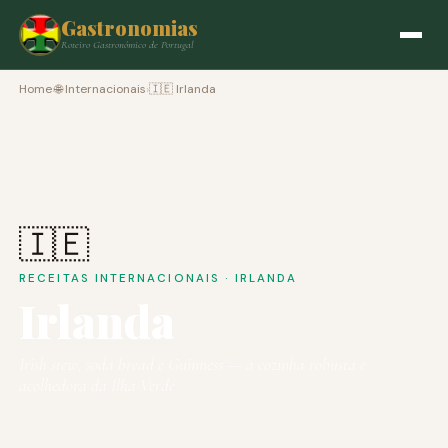
Gastronomias
Roteiro Gastronómico de Portugal
Home
›
🌐 Internacionais
›
🇮🇪 Irlanda
🇮🇪
RECEITAS INTERNACIONAIS · IRLANDA
Irlanda
Irish stew, soda bread e Guinness — a cozinha robusta e
acolhedora da Ilha Verde