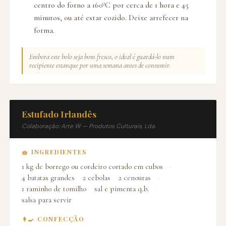
centro do forno a 160ºC por cerca de 1 hora e 45
minutos, ou até estar cozido. Deixe arrefecer na
forma.
Embora este bolo seja bom fresco, o ideal é guardá-lo num
recipiente estanque por uma semana antes de consumir.
Estufado Irlandês
Colaboração: Arte W — Produtos Culturais, Lda.
🧺 INGREDIENTES
1 kg de borrego ou cordeiro cortado em cubos
4 batatas grandes
2 cebolas
2 cenouras
1 raminho de tomilho
sal e pimenta q.b.
salsa para servir
👨‍🍳 CONFECÇÃO