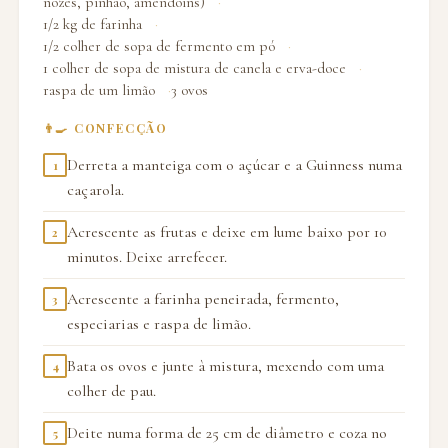
nozes, pinhão, amendoins)
1/2 kg de farinha
1/2 colher de sopa de fermento em pó
1 colher de sopa de mistura de canela e erva-doce
raspa de um limão
3 ovos
👨‍🍳 CONFECÇÃO
Derreta a manteiga com o açúcar e a Guinness numa
1
caçarola.
Acrescente as frutas e deixe em lume baixo por 10
2
minutos. Deixe arrefecer.
Acrescente a farinha peneirada, fermento,
3
especiarias e raspa de limão.
Bata os ovos e junte à mistura, mexendo com uma
4
colher de pau.
Deite numa forma de 25 cm de diâmetro e coza no
5