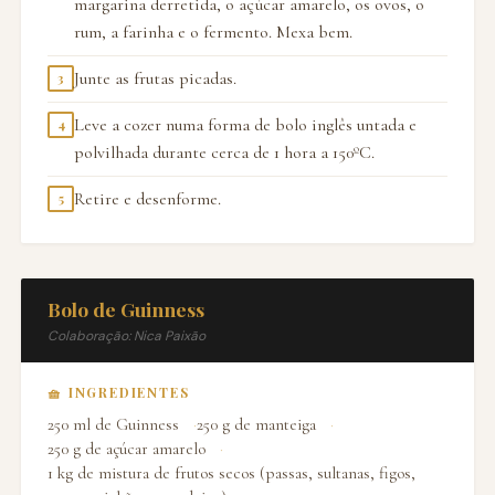
margarina derretida, o açúcar amarelo, os ovos, o
rum, a farinha e o fermento. Mexa bem.
Junte as frutas picadas.
3
Leve a cozer numa forma de bolo inglês untada e
4
polvilhada durante cerca de 1 hora a 150ºC.
Retire e desenforme.
5
Bolo de Guinness
Colaboração: Nica Paixão
🧺 INGREDIENTES
250 ml de Guinness
250 g de manteiga
250 g de açúcar amarelo
1 kg de mistura de frutos secos (passas, sultanas, figos,