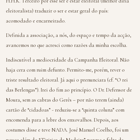
H.H.K. Terceiro por esse ser e estar eleitoral (melhor diria
eleitoralista) traduzir o ser e estar geral do país:
acomodado e encarneirado.
Definida a associação, a nós, do espaço e tempo da acção,
avancemos no que acresci como razões da minha escolha.
Indiscutível a mediocridade da Campanha Eleitoral. Não
haja cera com ruim defunto. Permito-me, porém, rever o
triste resultado eleitoral. Já aqui o prenunciara (cf. “O rei
das Berlengas”). Irei do fim ao princípio. O Dr. Defensor de
Moura, sem as cabras do Gerês – por não terem (ainda)
cartão de “cidadoas” - reduziu-se a “quinta coluna” com
encomenda para a lebre dos enxovalhos. Depois, aos
costumes disse e teve NADA. José Manuel Coelho, foi um
pouco além do “Tiririca da Madeira” porque a falta de