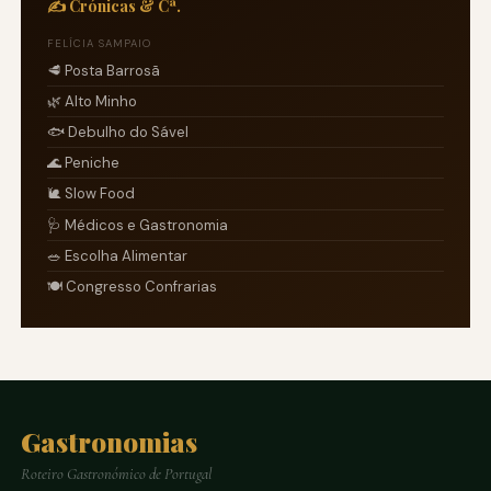
✍️ Crónicas & Cª.
FELÍCIA SAMPAIO
🥩 Posta Barrosã
🌿 Alto Minho
🐟 Debulho do Sável
🌊 Peniche
🐌 Slow Food
🩺 Médicos e Gastronomia
🥗 Escolha Alimentar
🍽️ Congresso Confrarias
Gastronomias
Roteiro Gastronómico de Portugal