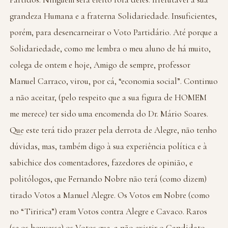
grandeza Humana e a fraterna Solidariedade. Insuficientes,
porém, para desencarneirar o Voto Partidário. Até porque a
Solidariedade, como me lembra o meu aluno de há muito,
colega de ontem e hoje, Amigo de sempre, professor
Manuel Carraco, virou, por cá, “economia social”. Continuo
a não aceitar, (pelo respeito que a sua figura de HOMEM
me merece) ter sido uma encomenda do Dr. Mário Soares.
Que este terá tido prazer pela derrota de Alegre, não tenho
dúvidas, mas, também digo à sua experiência política e à
sabichice dos comentadores, fazedores de opinião, e
politólogos, que Fernando Nobre não terá (como dizem)
tirado Votos a Manuel Alegre. Os Votos em Nobre (como
no “Tiririca”) eram Votos contra Alegre e Cavaco. Raros
(se os houvesse) os Votos que, a não existir o Candidato,