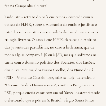
fez na Campanha eleitoral.
Tudo isto - retrato do país que temos - coincide com o
pensar de H.H.K, sobre a Alemanha de então e justifica o
intitular eu o escrito com o insólito de um número como a
trilogia livresca. O caso é que H.H.K. denuncia o espírito
das Juventudes partidárias, no caso a hitleriana, que de
modo algum comparo à JS ou à JSD, mas que sofremos na
carne com o domínio político dos Sócrates, dos Lacões,
dos Silva Pereiras, dos Passos Coelho, dos Nuno de Sá
(PSD – Viana do Castelo) que, sabe-se hoje, defendeu o
“Casamento dos Homossexuais”, contra o Programa do
PSD, porque queria casar com um tal Yanez, desrespeitando
o eleitorado que o pôs em S. Bento); Sérgio Sousa Pinto