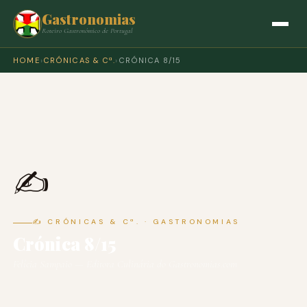
Gastronomias
Roteiro Gastronómico de Portugal
HOME
›
CRÓNICAS & Cª.
›
CRÓNICA 8/15
✍️
✍️ CRÓNICAS & Cª. · GASTRONOMIAS
Crónica 8/15
Felícia Sampaio — Editora Culinária do Gastronomias.com