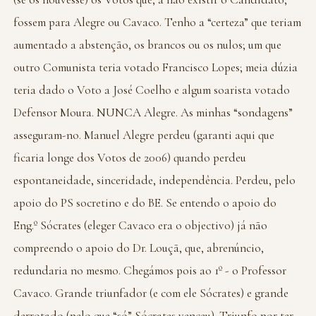
fossem para Alegre ou Cavaco. Tenho a “certeza” que teriam
aumentado a abstenção, os brancos ou os nulos; um que
outro Comunista teria votado Francisco Lopes; meia dúzia
teria dado o Voto a José Coelho e algum soarista votado
Defensor Moura. NUNCA Alegre. As minhas “sondagens”
asseguram-no. Manuel Alegre perdeu (garanti aqui que
ficaria longe dos Votos de 2006) quando perdeu
espontaneidade, sinceridade, independência. Perdeu, pelo
apoio do PS socretino e do BE. Se entendo o apoio do
Eng.º Sócrates (eleger Cavaco era o objectivo) já não
compreendo o apoio do Dr. Louçã, que, abrenúncio,
redundaria no mesmo. Chegámos pois ao 1º - o Professor
Cavaco. Grande triunfador (e com ele Sócrates) e grande
derrotado (pelo que “só” Sócrates venceu). Triunfo por ter