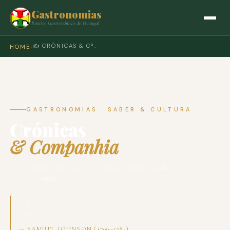
Gastronomias
Roteiro Gastronómico de Portugal
✍️ CRÓNICAS & Cª.
HOME
›
GASTRONOMIAS · SABER & CULTURA
Crónicas
& Companhia
por Felícia Sampaio — Editora Culinária do
Gastronomias.com
"Quem não se importa com o próprio estômago dificilmente se
importará com outra coisa."
— SAMUEL JOHNSON (1709–1784)