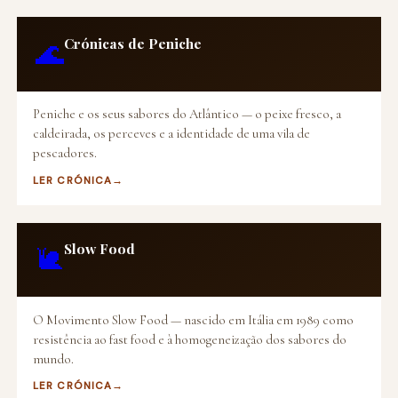
Crónicas de Peniche
🌊
Peniche e os seus sabores do Atlântico — o peixe fresco, a
caldeirada, os perceves e a identidade de uma vila de
pescadores.
LER CRÓNICA
Slow Food
🐌
O Movimento Slow Food — nascido em Itália em 1989 como
resistência ao fast food e à homogeneização dos sabores do
mundo.
LER CRÓNICA