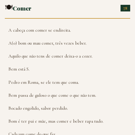
🍽️
Comer
78
A cabeça com comer se endireita.
A(o) bom ou mau comer, três vezes beber.
Aquilo que não tens de comer deixa-o a cozer.
Bem está S.
Pedro em Roma, se ele tem que coma.
Bem passa de guloso o que come o que não tem.
Bocado engolido, sabor perdido.
Bom é ter pai e mãe, mas comer e beber rapa tudo.
Cada um come do que faz.