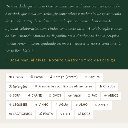
"Se é verdade que o nosso Gastronomias.com está cada vez maior, também
é verdade que a sua concretização como talvez o maior site de gastronomia
do Mundo Português se deve à vontade que nos anima, bem como de
algumas colaborações bem vindas como neste caso... A colaboração e apoio
da Dra. Anabela Mimoso ao disponibilizar a divulgação da sua pesquisa
no Gastronomias.com, ajudando assim a enriquecer os nossos conteúdos. O
nosso Bem Haja."
— José Manuel Alves · Roteiro Gastronómico de Portugal
😋 Fome
🫃 Barriga (ventre)
🎉 Fartura
🍽️ Comer
💊 Prescrições ou Hábitos Alimentares
👤 Criados
🕐 Refeições
🍲 SOPA
🥩 CARNE
🥚 OVOS
🍞 PÃO
🍚 ARROZ
🐟 PEIXE
🥦 LEGUMES
🍷 VINHO
💧 ÁGUA
🧄 ALHO
🫒 AZEITE
🧀 LACTICÍNIOS
🍎 FRUTA
🍯 DOCE
☕ CAFÉ