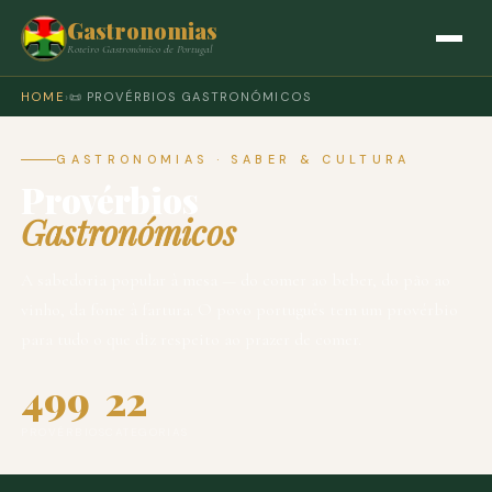
Gastronomias
Roteiro Gastronómico de Portugal
HOME
›
📜 PROVÉRBIOS GASTRONÓMICOS
GASTRONOMIAS · SABER & CULTURA
Provérbios
Gastronómicos
A sabedoria popular à mesa — do comer ao beber, do pão ao
vinho, da fome à fartura. O povo português tem um provérbio
para tudo o que diz respeito ao prazer de comer.
499
22
PROVÉRBIOS
CATEGORIAS