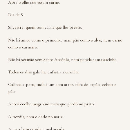
Abre o olho que assam carne.
Dia de S.
Silvestre, quem tem carne que lhe preste.
Não há amor como o primeiro, nem pão como o alvo, nem carne
como o carneiro.
Não há sermão sem Santo António, nem panela sem toucinho.
Todos os dias galinha, enfastia a cozinha.
Galinha e peru, tudo é um com arroz. falta de capão, cebola e
pão.
Antes coelho magro no mato que gordo no prato.
A perdiz, com o dedo no nariz.
A vaca bem cozida e mal assada.