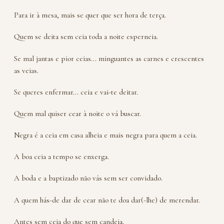
Para ir à mesa, mais se quer que ser hora de terça.
Quem se deita sem ceia toda a noite esperneia.
Se mal jantas e pior ceias... minguantes as carnes e crescentes
as veias.
Se queres enfermar... ceia e vai-te deitar.
Quem mal quiser cear à noite o vá buscar.
Negra é a ceia em casa alheia e mais negra para quem a ceia.
A boa ceia a tempo se enxerga.
A boda e a baptizado não vás sem ser convidado.
A quem hás-de dar de cear não te doa dar(-lhe) de merendar.
Antes sem ceia do que sem candeia.