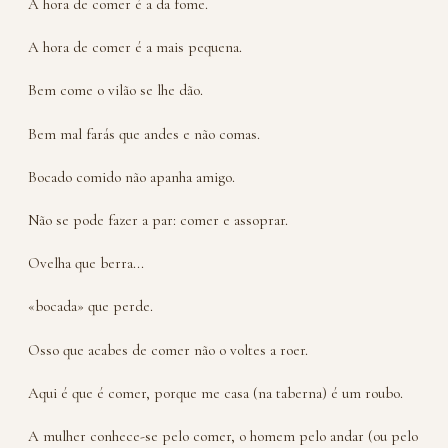
A hora de comer é a da fome.
A hora de comer é a mais pequena.
Bem come o vilão se lhe dão.
Bem mal farás que andes e não comas.
Bocado comido não apanha amigo.
Não se pode fazer a par: comer e assoprar.
Ovelha que berra...
«bocada» que perde.
Osso que acabes de comer não o voltes a roer.
Aqui é que é comer, porque me casa (na taberna) é um roubo.
A mulher conhece-se pelo comer, o homem pelo andar (ou pelo