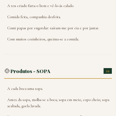
A teu criado farta-o bem e vê-lo-ás calado.
Comida feita, companhia desfeita.
Comi papas por engordar: saíram-me por eia e por jantar.
Com muitos cozinheiros, queima-se a comida.
🍲
Produtos - SOPA
29
A cada boca uma sopa.
Antes da sopa, molha-se a boca; sopa em meio, copo cheio; sopa
acabada, goela lavada.