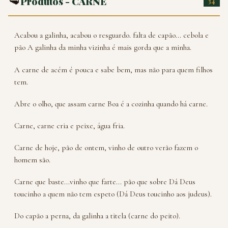
🥩
Produtos - CARNE
34
Acabou a galinha, acabou o resguardo. falta de capão... cebola e
pão A galinha da minha vizinha é mais gorda que a minha.
A carne de acém é pouca e sabe bem, mas não para quem filhos
tem.
Abre o olho, que assam carne Boa é a cozinha quando há carne.
Carne, carne cria e peixe, água fria.
Carne de hoje, pão de ontem, vinho de outro verão fazem o
homem são.
Carne que baste...vinho que farte... pão que sobre Dá Deus
toucinho a quem não tem espeto (Dá Deus toucinho aos judeus).
Do capão a perna, da galinha a titela (carne do peito).