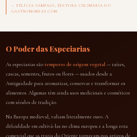
— FELÍCIA SAMPAIO, EDITORA CULINÁRIA DO
GASTRONOMIAS.COM
O Poder das Especiarias
As especiarias são
temperos de origem vegetal
— raízes,
cascas, sementes, frutos ou flores — usados desde a
Antiguidade para aromatizar, conservar e transformar os
alimentos. Algumas têm ainda usos medicinais e cosméticos
com séculos de tradição.
Na Europa medieval, valiam literalmente ouro. A
dificuldade em cultivá-las no clima europeu e a longa rota
comercial que as trazia do Oriente tornavam-nas artigos de