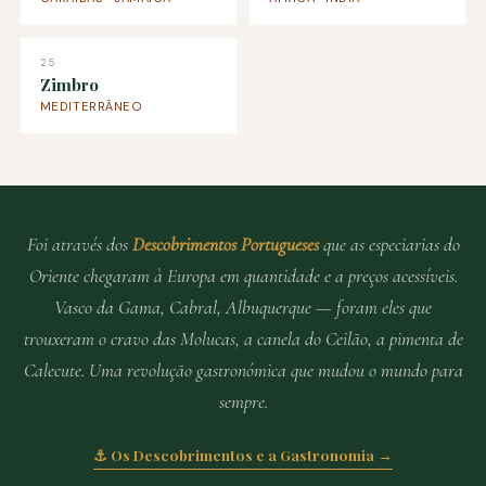
25
Zimbro
MEDITERRÂNEO
Foi através dos
Descobrimentos Portugueses
que as especiarias do
Oriente chegaram à Europa em quantidade e a preços acessíveis.
Vasco da Gama, Cabral, Albuquerque — foram eles que
trouxeram o cravo das Molucas, a canela do Ceilão, a pimenta de
Calecute. Uma revolução gastronómica que mudou o mundo para
sempre.
⚓ Os Descobrimentos e a Gastronomia →