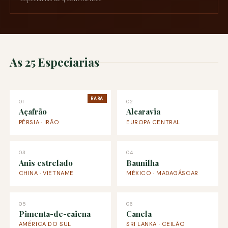
As 25 Especiarias
RARA
01
02
Açafrão
Alcaravia
PÉRSIA · IRÃO
EUROPA CENTRAL
03
04
Anis estrelado
Baunilha
CHINA · VIETNAME
MÉXICO · MADAGÁSCAR
05
06
Pimenta-de-caiena
Canela
AMÉRICA DO SUL
SRI LANKA · CEILÃO