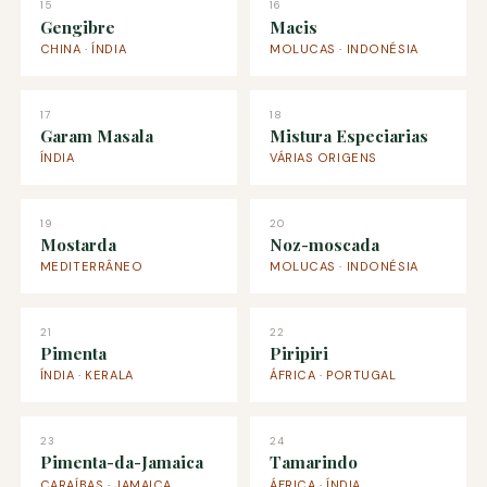
15
16
Gengibre
Macis
CHINA · ÍNDIA
MOLUCAS · INDONÉSIA
17
18
Garam Masala
Mistura Especiarias
ÍNDIA
VÁRIAS ORIGENS
19
20
Mostarda
Noz-moscada
MEDITERRÂNEO
MOLUCAS · INDONÉSIA
21
22
Pimenta
Piripiri
ÍNDIA · KERALA
ÁFRICA · PORTUGAL
23
24
Pimenta-da-Jamaica
Tamarindo
CARAÍBAS · JAMAICA
ÁFRICA · ÍNDIA