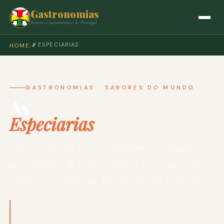
Gastronomias
Roteiro Gastronómico de Portugal
🌶️ ESPECIARIAS
HOME
›
GASTRONOMIAS · SABORES DO MUNDO
As
Especiarias
Das rotas da seda aos Descobrimentos Portugueses —
guia completo de 25 especiarias, as suas origens, usos
culinários e o papel que desempenharam na história.
"Uma especiaria adicionada com parcimónia a um prato suave pode
torná-lo extraordinário."